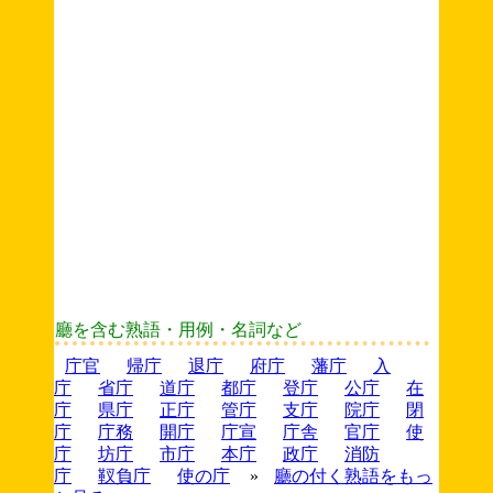
廳を含む熟語・用例・名詞など
庁官
帰庁
退庁
府庁
藩庁
入
庁
省庁
道庁
都庁
登庁
公庁
在
庁
県庁
正庁
管庁
支庁
院庁
閉
庁
庁務
開庁
庁宣
庁舎
官庁
使
庁
坊庁
市庁
本庁
政庁
消防
庁
靫負庁
使の庁
»
廳の付く熟語をもっ