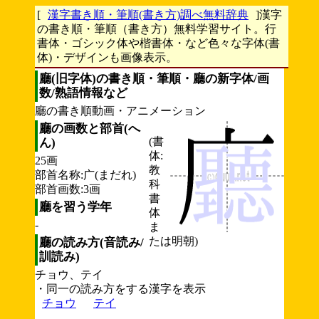
[
漢字書き順・筆順(書き方)調べ無料辞典
]漢字
の書き順・筆順（書き方）無料学習サイト。行
書体・ゴシック体や楷書体・など色々な字体(書
体)・デザインも画像表示。
廳(旧字体)の書き順・筆順・廳の新字体/画
数/熟語情報など
廳の書き順動画・アニメーション
廳の画数と部首(へ
(書
ん)
体:
25画
教
部首名称:广(まだれ)
科
部首画数:3画
書
廳を習う学年
体
-
ま
たは明朝)
廳の読み方(音読み/
訓読み)
チョウ、テイ
・同一の読み方をする漢字を表示
チョウ
テイ