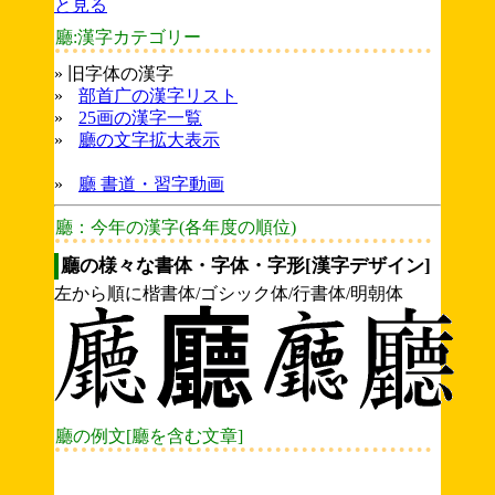
と見る
廳:漢字カテゴリー
» 旧字体の漢字
»
部首广の漢字リスト
»
25画の漢字一覧
»
廳の文字拡大表示
»
廳 書道・習字動画
廳：今年の漢字(各年度の順位)
廳の様々な書体・字体・字形[漢字デザイン]
左から順に楷書体/ゴシック体/行書体/明朝体
廳の例文[廳を含む文章]