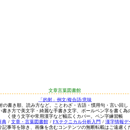
文章言葉図書館
「的射」例文/複合語/意味
的射の書き順、読み方など。ことわざ・古語・慣用句・言い回し
い書き方で美文字・綺麗な手書き文字、ボールペン字を書く為
く使う文字や常用漢字など幅広くカバー。ペン字練習帳
辞典
/
文章・言葉図書館
/
FXテクニカル分析入門
/
漢字情報デ
介記事等を除き、画像を含むコンテンツの無断転載はご遠慮く