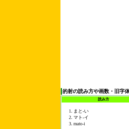
的射の読み方や画数・旧字
読み方
まと-い
マト-イ
mato-i