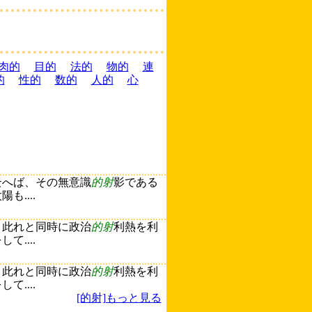
肉的
目的
法的
物的
連
的
性的
数的
人的
心
云へば、その無意識
的射
影である
....
、此れと同時に政治
的射
利熱を利
....
、此れと同時に政治
的射
利熱を利
....
[的射]もっと見る