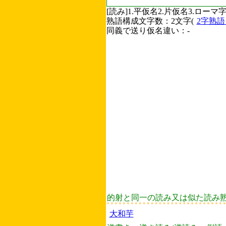
[読み]1.平仮名2.片仮名3.ロ
熟語構成文字数：2文字(
2字熟
同義で送り仮名違い：-
的射と同一の読み又は似た読み
大和芋