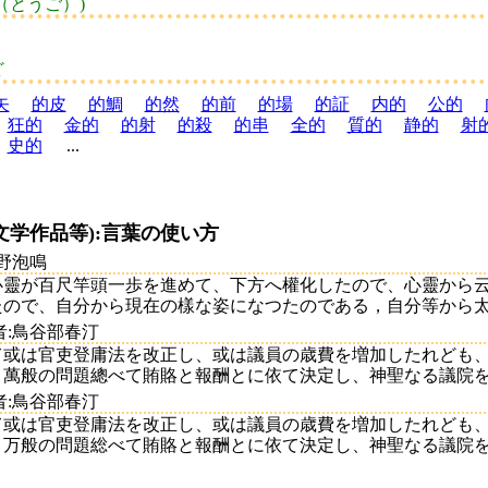
（とうご）)
ど
矢
的皮
的鯛
的然
的前
的場
的証
内的
公的
狂的
金的
的射
的殺
的串
全的
質的
静的
射
史的
...
文学作品等):言葉の使い方
岩野泡鳴
心靈が百尺竿頭一歩を進めて、下方へ權化したので、心靈から
ので、自分から現在の樣な姿になつたのである，自分等から太陽も
者:鳥谷部春汀
て或は官吏登庸法を改正し、或は議員の歳費を増加したれども
萬般の問題總べて賄賂と報酬とに依て決定し、神聖なる議院をして
者:鳥谷部春汀
て或は官吏登庸法を改正し、或は議員の歳費を増加したれども
万般の問題総べて賄賂と報酬とに依て決定し、神聖なる議院をして