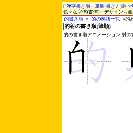
[
漢字書き順・筆順(書き方)調べ
色々な字体(書体)・デザインも
的書き順
»
的の熟語一覧
»的
的射の書き順(筆順)
的の書き順アニメーション
射の