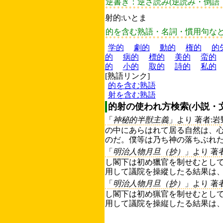
逆書き：逆さ読み(逆読み・倒語
射的:いとま
的を含む熟語・名詞・慣用句な
学的
劇的
動的
権的
的
的
病的
標的
美的
蛮的
的
小的
取的
詩的
私的
[熟語リンク]
的を含む熟語
射を含む熟語
的射の使われ方検索(小説・
「
神秘的半獣主義
」より 著者:
の中にあらはれて居る自然は、
のだ。僕等は乃ち神の落ちぶれた
「
明治人物月旦（抄）
」より 著
し閣下は初め獵官を制せむとし
用して議院を操縱したる結果は、
「
明治人物月旦（抄）
」より 著
し閣下は初め猟官を制せむとし
用して議院を操縦したる結果は、