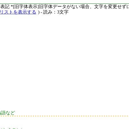
ーマ字表記 *[旧字体表示]旧字体データがない場合、文字を変更せ
語リストを表示する
) - 読み：3文字
熟語など