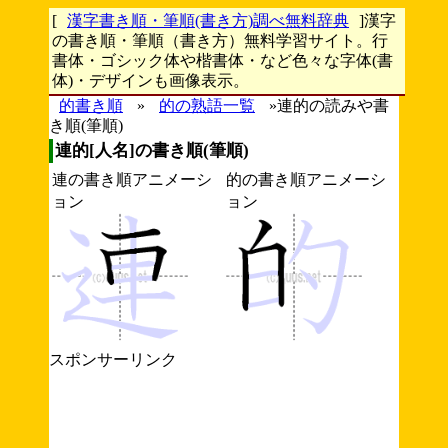
[
漢字書き順・筆順(書き方)調べ無料辞典
]漢字
の書き順・筆順（書き方）無料学習サイト。行
書体・ゴシック体や楷書体・など色々な字体(書
体)・デザインも画像表示。
的書き順
»
的の熟語一覧
»連的の読みや書
き順(筆順)
連的[人名]の書き順(筆順)
連の書き順アニメーシ
的の書き順アニメーシ
ョン
ョン
スポンサーリンク