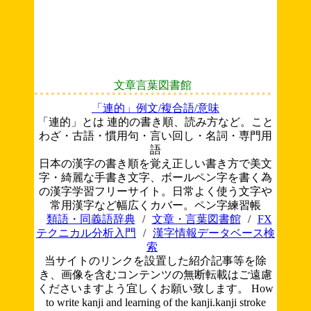
文章言葉図書館
「連的」例文/複合語/意味
「連的」とは 連的の書き順、読み方など。こと
わざ・古語・慣用句・言い回し・名詞・専門用
語
日本の漢字の書き順を覚え正しい書き方で美文
字・綺麗な手書き文字、ボールペン字を書く為
の漢字学習フリーサイト。日常よく使う文字や
常用漢字など幅広くカバー。ペン字練習帳
類語・同義語辞典
/
文章・言葉図書館
/
FX
テクニカル分析入門
/
漢字情報データベース検
索
当サイトのリンクを設置した紹介記事等を除
き、画像を含むコンテンツの無断転載はご遠慮
くださいますよう宜しくお願い致します。
How
to write kanji and learning of the kanji.kanji stroke