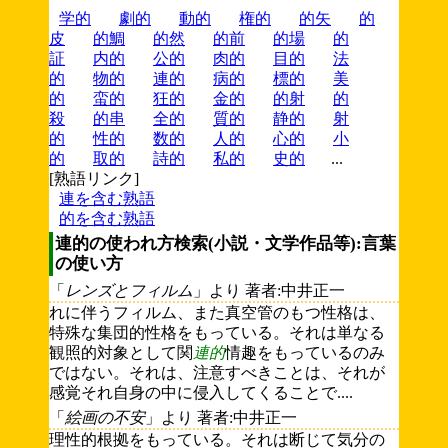
学的
劇的
動的
権的
的矢
的
皮
的鯛
的然
的前
的場
的
証
内的
公的
肉的
目的
法
的
物的
連的
病的
標的
美
的
蛮的
狂的
金的
的射
的
殺
的串
全的
質的
静的
射
的
性的
数的
人的
心的
小
的
取的
詩的
私的
史的
...
[熟語リンク]
連を含む熟語
的を含む熟語
連的の使われ方検索(小説・文学作品等):言葉
の使い方
「
レンズとフィルム
」より 著者:中井正一
れに伴うフィルム、また真空管のもつ性格は、
特殊な集団的性格をもっている。それは単なる
観照的対象として関
連的
情趣をもっているのみ
ではない。それは、注意すべきことは、それが
感覚それ自身の中に侵入してくることで....
「
絵画の不安
」より 著者:中井正一
理性的根拠をもっている。それは断じて気分の