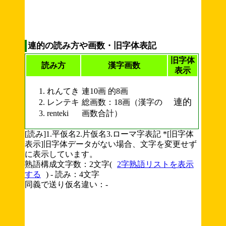
連的の読み方や画数・旧字体表記
旧字体
読み方
漢字画数
表示
れんてき
連10画 的8画
連的
レンテキ
総画数：18画（漢字の
renteki
画数合計）
[読み]1.平仮名2.片仮名3.ローマ字表記 *[旧字体
表示]旧字体データがない場合、文字を変更せず
に表示しています。
熟語構成文字数：2文字(
2字熟語リストを表示
する
) - 読み：4文字
同義で送り仮名違い：-