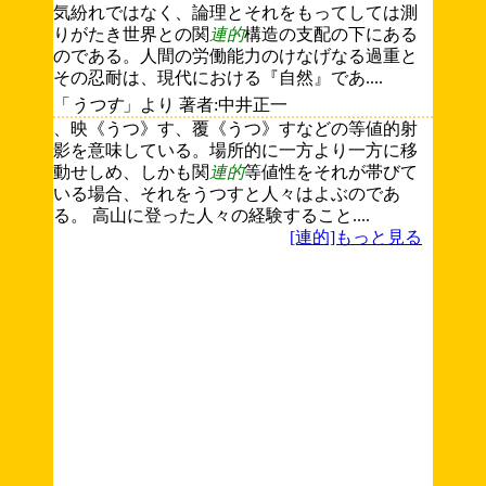
気紛れではなく、論理とそれをもってしては測
りがたき世界との関
連的
構造の支配の下にある
のである。人間の労働能力のけなげなる過重と
その忍耐は、現代における『自然』であ....
「
うつす
」より 著者:中井正一
、映《うつ》す、覆《うつ》すなどの等値的射
影を意味している。場所的に一方より一方に移
動せしめ、しかも関
連的
等値性をそれが帯びて
いる場合、それをうつすと人々はよぶのであ
る。 高山に登った人々の経験すること....
[連的]もっと見る