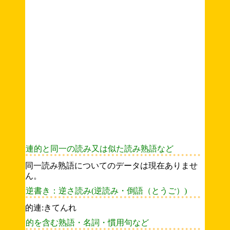
連的と同一の読み又は似た読み熟語など
同一読み熟語についてのデータは現在ありませ
ん。
逆書き：逆さ読み(逆読み・倒語（とうご）)
的連:きてんれ
的を含む熟語・名詞・慣用句など