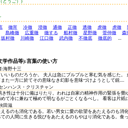
（とうご）)
ど
底
徹宵
冷徹
澄徹
通徹
正徹
透徹
虎徹
虎徹
島峰徹
広重徹
徹する
船村徹
星野徹
菅仲徹
森
坂村徹
川崎徹
江口徹
武内徹
不徹底
徹底的
...
文学作品等):言葉の使い方
者:海野十三
いいものだろうか。 夫人は急にブルブルと寒む気を感じた。 
また一方に於てその意味なき幻影を意味づけようとして鋭....
ルセンハンス・クリスチャン
易き性は十分に備はりたり。われは自家の精神作用の緊張を覺
て冷に兼ねて極めて明なるがごとくなるべし。 看客は片紙に..
:秋田滋
たえるのも消化である。若い男女に愛の欲望をあたえるのも消
ての人間に生きる悦びをあたえるのもやはり消化である。食ったも