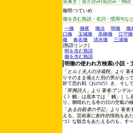
逆書き：逆さ読み(逆読み・倒語
徹明:つていめ
徹を含む熟語・名詞・慣用句な
一徹
徹夜
徹法
明徹
徹
口徹
玉城徹
高橋徹
江守徹
徹
春名徹
清水徹
三浦徹
[熟語リンク]
明を含む熟語
徹を含む熟語
明徹の使われ方検索(小説・
「
ヒルミ夫人の冷蔵鞄
」より 著
りそのまま備えた別の男があって
於て恐れ戦《おのの》き、そして
「
即興詩人
」より 著者:アンデ
く》觸」は底本では「 觸」］し
り。猶晴れたる冬の日の空氣の極め
「
ある自殺者の手記
」より 著者
える。芸術家に創作的情熱をあ
つ》な観念をあたえるのも、すべ