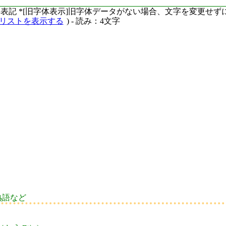
ーマ字表記 *[旧字体表示]旧字体データがない場合、文字を変更せ
語リストを表示する
) - 読み：4文字
熟語など