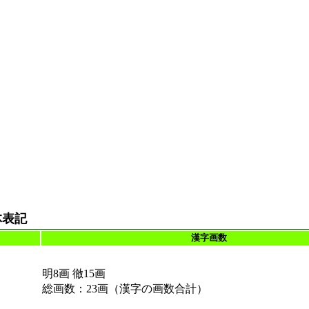
体表記
漢字画数
明8画 徹15画
総画数：23画（漢字の画数合計）