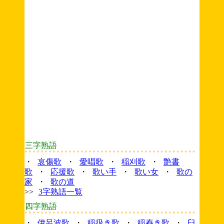
三字熟語
・
哀傷歌
・
愛唱歌
・
稲刈歌
・
艶書
歌
・
応援歌
・
歌い手
・
歌い女
・
歌の
家
・
歌の道
>>
3字熟語一覧
四字熟語
・
伊呂波歌
・
稲扱き歌
・
稲舂き歌
・
臼