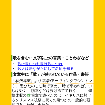
歌を含む11文字以上の言葉・ことわざなど
・
歌は世につれ世は歌につれ
・
歌人は居ながらにして名所を知る
文章中に「歌」が使われている作品・書籍
「
駅伝馬車
」より 著者:アーヴィングワシントン
く、 遊びたのしむ時ぞ來ぬ、 時ぞ來ぬれば、い
ちはやく、 讀本などは投げ捨てて行く。 ――學
校休暇の
歌
前章で述べたのは、イギリスに於け
るクリスマス祝祭に就ての幾つかの一般的な觀
察であつたが、今わたし....