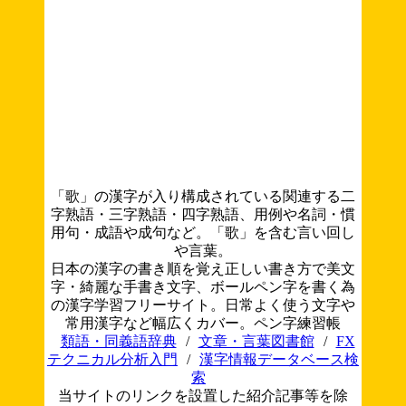
「歌」の漢字が入り構成されている関連する二
字熟語・三字熟語・四字熟語、用例や名詞・慣
用句・成語や成句など。「歌」を含む言い回し
や言葉。
日本の漢字の書き順を覚え正しい書き方で美文
字・綺麗な手書き文字、ボールペン字を書く為
の漢字学習フリーサイト。日常よく使う文字や
常用漢字など幅広くカバー。ペン字練習帳
類語・同義語辞典
/
文章・言葉図書館
/
FX
テクニカル分析入門
/
漢字情報データベース検
索
当サイトのリンクを設置した紹介記事等を除