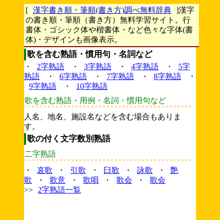
[
漢字書き順・筆順(書き方)調べ無料辞典
]漢字
の書き順・筆順（書き方）無料学習サイト。行
書体・ゴシック体や楷書体・など色々な字体(書
体)・デザインも画像表示。
歌を含む熟語・慣用句・名詞など
・
2字熟語
・
3字熟語
・
4字熟語
・
5字
熟語
・
6字熟語
・
7字熟語
・
8字熟語
・
9字熟語
・
10字熟語
歌を含む熟語・用例・名詞・慣用句など
人名、地名、施設名などを含む場合もありま
す。
歌の付く文字数別熟語
二字熟語
・
哀歌
・
引歌
・
臼歌
・
詠歌
・
艶
歌
・
歌意
・
歌唄
・
歌会
・
歌会
>>
2字熟語一覧