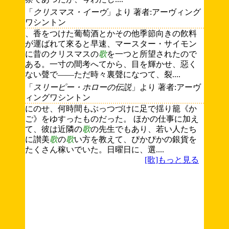
「
クリスマス・イーヴ
」より 著者:アーヴィング
ワシントン
、香をつけた葡萄酒とかその他季節向きの飮料
が運ばれて來ると早速、マースター・サイモン
に昔のクリスマスの
歌
を一つと所望されたので
ある。一寸の間考へてから、目を輝かせ、惡く
ない聲で――ただ時々裏聲になつて、裂....
「
スリーピー・ホローの伝説
」より 著者:アーヴ
ィングワシントン
にのせ、何時間もぶっつづけに足で揺り籠《か
ご》をゆすったものだった。 ほかの仕事に加え
て、彼は近隣の
歌
の先生でもあり、若い人たち
に讃美
歌
の
歌
い方を教えて、ぴかぴかの銀貨を
たくさん稼いでいた。日曜日に、選....
[歌]もっと見る