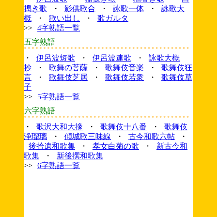
搗き歌
・
影供歌合
・
詠歌一体
・
詠歌大
概
・
歌い出し
・
歌ガルタ
>>
4字熟語一覧
五字熟語
・
伊呂波短歌
・
伊呂波連歌
・
詠歌大概
抄
・
歌舞の菩薩
・
歌舞伎音楽
・
歌舞伎狂
言
・
歌舞伎芝居
・
歌舞伎若衆
・
歌舞伎草
子
>>
5字熟語一覧
六字熟語
・
歌沢大和大掾
・
歌舞伎十八番
・
歌舞伎
浄瑠璃
・
傾城歌三味線
・
古今和歌六帖
・
後拾遺和歌集
・
孝女白菊の歌
・
新古今和
歌集
・
新後撰和歌集
>>
6字熟語一覧