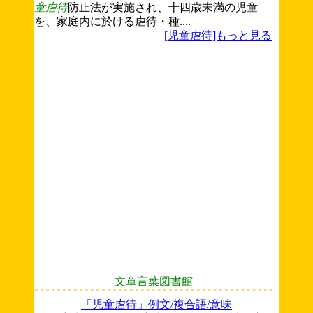
童虐待
防止法が実施され、十四歳未満の児童
を、家庭内に於ける虐待・種....
[児童虐待]もっと見る
文章言葉図書館
「児童虐待」例文/複合語/意味