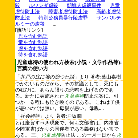
殺
ルワンダ虐殺
朝鮮人虐殺事件
児童
虐待防止法
障害者虐待防止法
高齢者虐待
防止法
特別公務員暴行陵虐罪
サンバルテ
ルミーの虐殺
...
[熟語リンク]
児を含む熟語
童を含む熟語
虐を含む熟語
待を含む熟語
児童虐待の使われ方検索(小説・文学作品等):
言葉の使い方
「
井戸の底に埃の溜つた話
」より 著者:葉山嘉樹
つかないものだから、その抗議として、死にも
の狂ひに、あらん限りの悲鳴を上げるのであ
る。新たに実施された
児童虐待
防止法案に、引
つかゝる程にも泣き喚くのである。 これは子供
が悪いのでは無い。母親が悪い。母親....
「
社会時評
」より 著者:戸坂潤
とは慶賀すべき現象で、何も文部省は、内務省
や陸軍省ばかりの同伴者である義務はない筈で
ある。 三、
児童虐待
防止法 この十月一日から
児