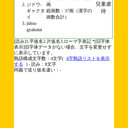
兒童虐
ジドウ-
画
ギャクタ
総画数：37画（漢字の
待
イ
画数合計）
jidou-
gyakutai
[読み]1.平仮名2.片仮名3.ローマ字表記 *[旧字体
表示]旧字体データがない場合、文字を変更せず
に表示しています。
熟語構成文字数：4文字(
4字熟語リストを表示
する
) - 読み：8文字
同義で送り仮名違い：-