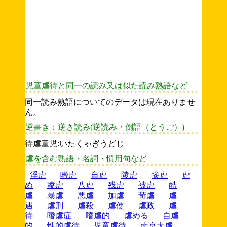
児童虐待と同一の読み又は似た読み熟語など
同一読み熟語についてのデータは現在ありませ
ん。
逆書き：逆さ読み(逆読み・倒語（とうご）)
待虐童児:いたくゃぎうどじ
虐を含む熟語・名詞・慣用句など
淫虐
嗜虐
自虐
陵虐
惨虐
虐
め
凌虐
八虐
残虐
被虐
酷
虐
暴虐
悪虐
加虐
苛虐
虐
遇
虐刑
虐殺
虐使
虐政
虐
待
嗜虐症
嗜虐的
虐める
自虐
的
性的虐待
児童虐待
南京大虐