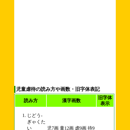
児童虐待の読み方や画数・旧字体表記
旧字体
読み方
漢字画数
表示
じどう-
ぎゃくた
い
児7画 童12画 虐9画 待9