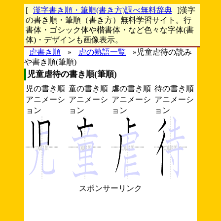
[
漢字書き順・筆順(書き方)調べ無料辞典
]漢字
の書き順・筆順（書き方）無料学習サイト。行
書体・ゴシック体や楷書体・など色々な字体(書
体)・デザインも画像表示。
虐書き順
»
虐の熟語一覧
»児童虐待の読み
や書き順(筆順)
児童虐待の書き順(筆順)
児の書き順
童の書き順
虐の書き順
待の書き順
アニメーシ
アニメーシ
アニメーシ
アニメーシ
ョン
ョン
ョン
ョン
スポンサーリンク