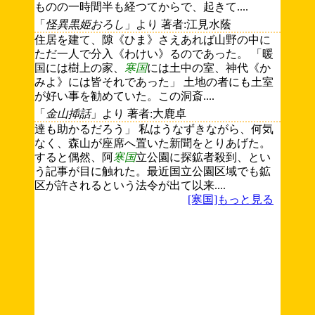
ものの一時間半も経つてからで、起きて....
「
怪異黒姫おろし
」より 著者:江見水蔭
住居を建て、隙《ひま》さえあれば山野の中に
ただ一人で分入《わけい》るのであった。 「暖
国には樹上の家、
寒国
には土中の室、神代《か
みよ》には皆それであった」 土地の者にも土室
が好い事を勧めていた。この洞斎....
「
金山揷話
」より 著者:大鹿卓
達も助かるだろう」 私はうなずきながら、何気
なく、森山が座席へ置いた新聞をとりあげた。
すると偶然、阿
寒国
立公園に探鉱者殺到、とい
う記事が目に触れた。最近国立公園区域でも鉱
区が許されるという法令が出て以来....
[寒国]もっと見る