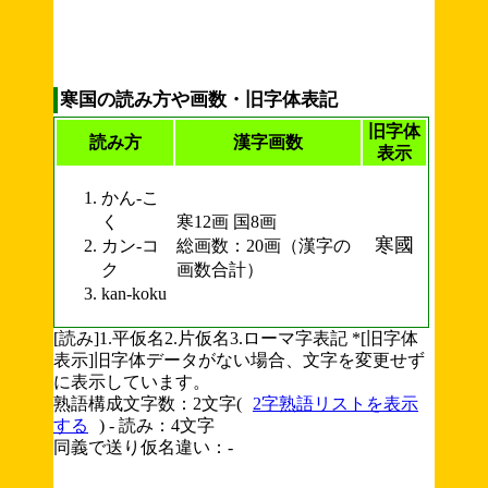
寒国の読み方や画数・旧字体表記
旧字体
読み方
漢字画数
表示
かん-こ
く
寒12画 国8画
寒國
カン-コ
総画数：20画（漢字の
ク
画数合計）
kan-koku
[読み]1.平仮名2.片仮名3.ローマ字表記 *[旧字体
表示]旧字体データがない場合、文字を変更せず
に表示しています。
熟語構成文字数：2文字(
2字熟語リストを表示
する
) - 読み：4文字
同義で送り仮名違い：-