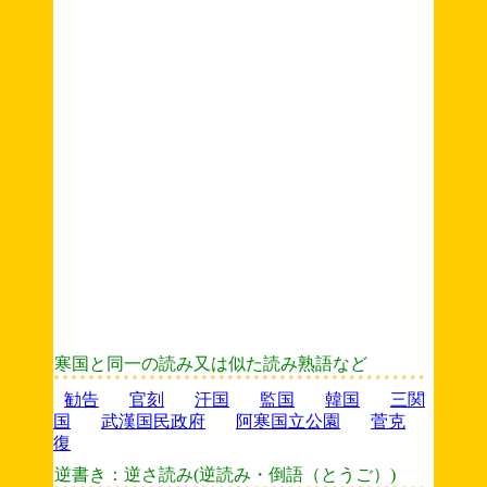
寒国と同一の読み又は似た読み熟語など
勧告
官刻
汗国
監国
韓国
三関
国
武漢国民政府
阿寒国立公園
菅克
復
逆書き：逆さ読み(逆読み・倒語（とうご）)