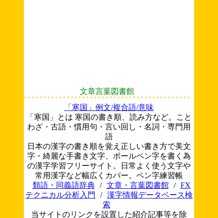
文章言葉図書館
「寒国」例文/複合語/意味
「寒国」とは 寒国の書き順、読み方など。こと
わざ・古語・慣用句・言い回し・名詞・専門用
語
日本の漢字の書き順を覚え正しい書き方で美文
字・綺麗な手書き文字、ボールペン字を書く為
の漢字学習フリーサイト。日常よく使う文字や
常用漢字など幅広くカバー。ペン字練習帳
類語・同義語辞典
/
文章・言葉図書館
/
FX
テクニカル分析入門
/
漢字情報データベース検
索
当サイトのリンクを設置した紹介記事等を除