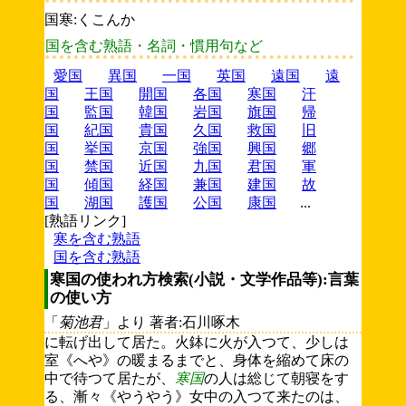
国寒:くこんか
国を含む熟語・名詞・慣用句など
愛国
異国
一国
英国
遠国
遠
国
王国
開国
各国
寒国
汗
国
監国
韓国
岩国
旗国
帰
国
紀国
貴国
久国
救国
旧
国
挙国
京国
強国
興国
郷
国
禁国
近国
九国
君国
軍
国
傾国
経国
兼国
建国
故
国
湖国
護国
公国
康国
...
[熟語リンク]
寒を含む熟語
国を含む熟語
寒国の使われ方検索(小説・文学作品等):言葉
の使い方
「
菊池君
」より 著者:石川啄木
に転げ出して居た。火鉢に火が入つて、少しは
室《へや》の暖まるまでと、身体を縮めて床の
中で待つて居たが、
寒国
の人は総じて朝寝をす
る、漸々《やうやう》女中の入つて来たのは、