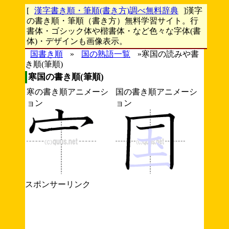
[
漢字書き順・筆順(書き方)調べ無料辞典
]漢字
の書き順・筆順（書き方）無料学習サイト。行
書体・ゴシック体や楷書体・など色々な字体(書
体)・デザインも画像表示。
国書き順
»
国の熟語一覧
»寒国の読みや書
き順(筆順)
寒国の書き順(筆順)
寒の書き順アニメーシ
国の書き順アニメーシ
ョン
ョン
スポンサーリンク