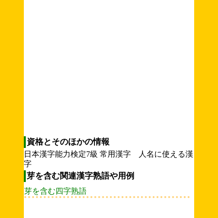
資格とそのほかの情報
日本漢字能力検定7級 常用漢字 人名に使える漢
字
芽を含む関連漢字熟語や用例
芽を含む四字熟語