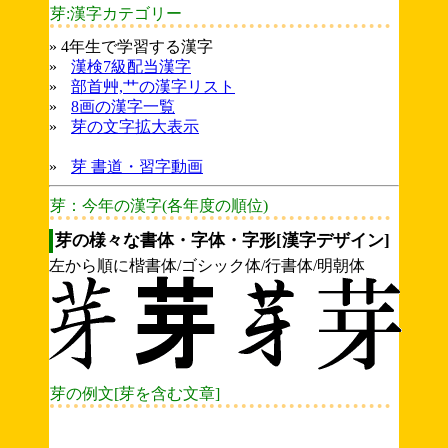
芽:漢字カテゴリー
» 4年生で学習する漢字
»
漢検7級配当漢字
»
部首艸,艹の漢字リスト
»
8画の漢字一覧
»
芽の文字拡大表示
»
芽 書道・習字動画
芽：今年の漢字(各年度の順位)
芽の様々な書体・字体・字形[漢字デザイン]
左から順に楷書体/ゴシック体/行書体/明朝体
芽の例文[芽を含む文章]