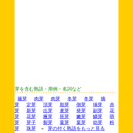
芽を含む熟語・用例・名詞など
篠芽
肉芽
肉芽
冬芽
冬芽
摘
芽
定芽
頂芽
胎芽
側芽
挿芽
赤
芽
新芽
出芽
麦芽
発芽
副芽
花
芽
花芽
腋芽
胚芽
嫩芽
鱗芽
萌
芽
芽子
裂芽
葉芽
葉芽
幼芽
粉
芽
珠芽
»
芽の付く熟語をもっと見る