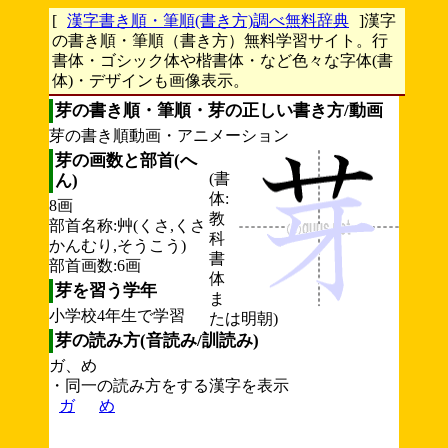
[
漢字書き順・筆順(書き方)調べ無料辞典
]漢字
の書き順・筆順（書き方）無料学習サイト。行
書体・ゴシック体や楷書体・など色々な字体(書
体)・デザインも画像表示。
芽の書き順・筆順・芽の正しい書き方/動画
芽の書き順動画・アニメーション
芽の画数と部首(へ
(書
ん)
体:
8画
教
部首名称:艸(くさ,くさ
科
かんむり,そうこう)
書
部首画数:6画
体
芽を習う学年
ま
小学校4年生で学習
たは明朝)
芽の読み方(音読み/訓読み)
ガ、め
・同一の読み方をする漢字を表示
ガ
め