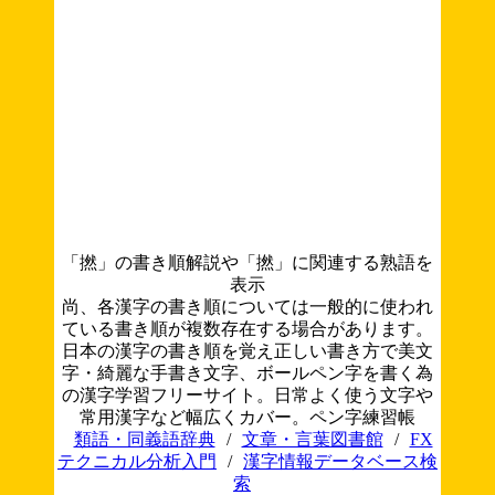
「撚」の書き順解説や「撚」に関連する熟語を
表示
尚、各漢字の書き順については一般的に使われ
ている書き順が複数存在する場合があります。
日本の漢字の書き順を覚え正しい書き方で美文
字・綺麗な手書き文字、ボールペン字を書く為
の漢字学習フリーサイト。日常よく使う文字や
常用漢字など幅広くカバー。ペン字練習帳
類語・同義語辞典
/
文章・言葉図書館
/
FX
テクニカル分析入門
/
漢字情報データベース検
索