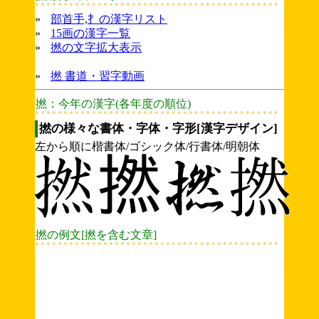
»
部首手,扌の漢字リスト
»
15画の漢字一覧
»
撚の文字拡大表示
»
撚 書道・習字動画
撚：今年の漢字(各年度の順位)
撚の様々な書体・字体・字形[漢字デザイン]
左から順に楷書体/ゴシック体/行書体/明朝体
撚の例文[撚を含む文章]