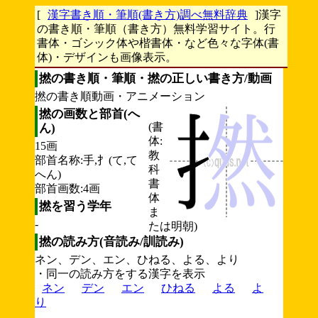
[
漢字書き順・筆順(書き方)調べ無料辞典
]漢字
の書き順・筆順（書き方）無料学習サイト。行
書体・ゴシック体や楷書体・など色々な字体(書
体)・デザインも画像表示。
撚の書き順・筆順・撚の正しい書き方/動画
撚の書き順動画・アニメーション
撚の画数と部首(へ
(書
ん)
体:
15画
教
部首名称:手,扌(て,て
科
へん)
書
部首画数:4画
体
撚を習う学年
ま
-
たは明朝)
撚の読み方(音読み/訓読み)
ネン、デン、エン、ひねる、よる、より
・同一の読み方をする漢字を表示
ネン
デン
エン
ひねる
よる
よ
り