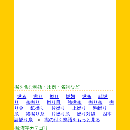
撚を含む熟語・用例・名詞など
撚る
撚り
撚り
撚翅
撚糸
諸撚
り
糸撚り
撚り目
強撚糸
撚り糸
撚
り金
紙撚り
片撚り
上撚り
駒撚り
糸
諸撚り糸
片撚り糸
撚り対線
四本
諸撚り糸
»
撚の付く熟語をもっと見る
撚:漢字カテゴリー