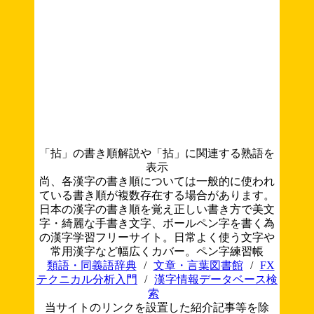
「拈」の書き順解説や「拈」に関連する熟語を
表示
尚、各漢字の書き順については一般的に使われ
ている書き順が複数存在する場合があります。
日本の漢字の書き順を覚え正しい書き方で美文
字・綺麗な手書き文字、ボールペン字を書く為
の漢字学習フリーサイト。日常よく使う文字や
常用漢字など幅広くカバー。ペン字練習帳
類語・同義語辞典
/
文章・言葉図書館
/
FX
テクニカル分析入門
/
漢字情報データベース検
索
当サイトのリンクを設置した紹介記事等を除