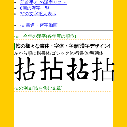
»
部首手,扌の漢字リスト
»
8画の漢字一覧
»
拈の文字拡大表示
»
拈 書道・習字動画
拈：今年の漢字(各年度の順位)
拈の様々な書体・字体・字形[漢字デザイン]
左から順に楷書体/ゴシック体/行書体/明朝体
拈の例文[拈を含む文章]