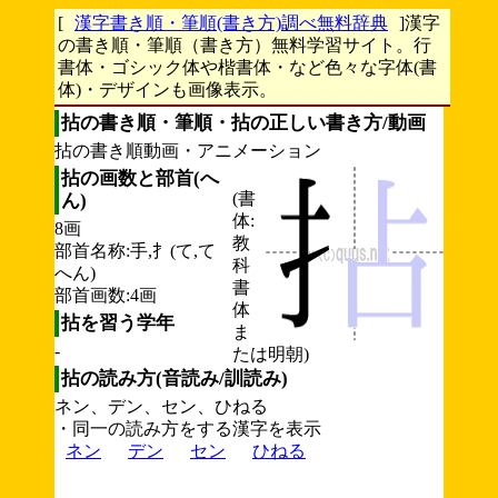
[
漢字書き順・筆順(書き方)調べ無料辞典
]漢字
の書き順・筆順（書き方）無料学習サイト。行
書体・ゴシック体や楷書体・など色々な字体(書
体)・デザインも画像表示。
拈の書き順・筆順・拈の正しい書き方/動画
拈の書き順動画・アニメーション
拈の画数と部首(へ
(書
ん)
体:
8画
教
部首名称:手,扌(て,て
科
へん)
書
部首画数:4画
体
拈を習う学年
ま
-
たは明朝)
拈の読み方(音読み/訓読み)
ネン、デン、セン、ひねる
・同一の読み方をする漢字を表示
ネン
デン
セン
ひねる