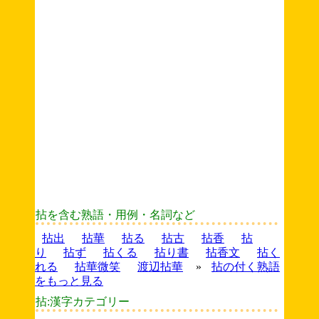
拈を含む熟語・用例・名詞など
拈出
拈華
拈る
拈古
拈香
拈
り
拈ず
拈くる
拈り書
拈香文
拈く
れる
拈華微笑
渡辺拈華
»
拈の付く熟語
をもっと見る
拈:漢字カテゴリー