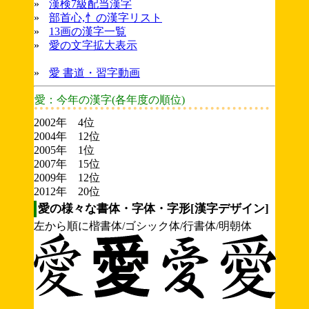
»
漢検7級配当漢字
»
部首心,忄の漢字リスト
»
13画の漢字一覧
»
愛の文字拡大表示
»
愛 書道・習字動画
愛：今年の漢字(各年度の順位)
2002年 4位
2004年 12位
2005年 1位
2007年 15位
2009年 12位
2012年 20位
愛の様々な書体・字体・字形[漢字デザイン]
左から順に楷書体/ゴシック体/行書体/明朝体