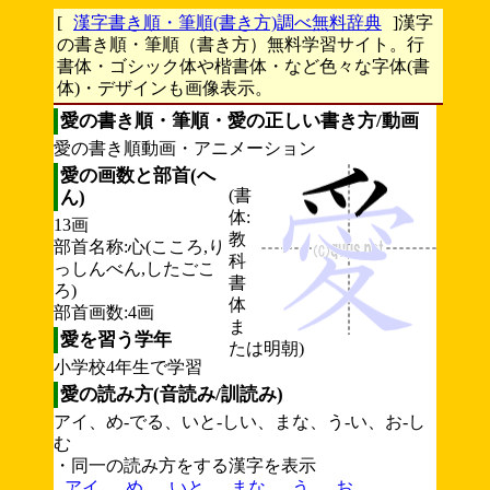
[
漢字書き順・筆順(書き方)調べ無料辞典
]漢字
の書き順・筆順（書き方）無料学習サイト。行
書体・ゴシック体や楷書体・など色々な字体(書
体)・デザインも画像表示。
愛の書き順・筆順・愛の正しい書き方/動画
愛の書き順動画・アニメーション
愛の画数と部首(へ
(書
ん)
体:
13画
教
部首名称:心(こころ,り
科
っしんべん,したごこ
書
ろ)
体
部首画数:4画
ま
愛を習う学年
たは明朝)
小学校4年生で学習
愛の読み方(音読み/訓読み)
アイ、め-でる、いと-しい、まな、う-い、お-し
む
・同一の読み方をする漢字を表示
アイ
め
いと
まな
う
お