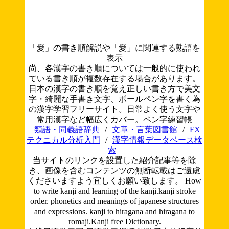
「愛」の書き順解説や「愛」に関連する熟語を
表示
尚、各漢字の書き順については一般的に使われ
ている書き順が複数存在する場合があります。
日本の漢字の書き順を覚え正しい書き方で美文
字・綺麗な手書き文字、ボールペン字を書く為
の漢字学習フリーサイト。日常よく使う文字や
常用漢字など幅広くカバー。ペン字練習帳
類語・同義語辞典
/
文章・言葉図書館
/
FX
テクニカル分析入門
/
漢字情報データベース検
索
当サイトのリンクを設置した紹介記事等を除
き、画像を含むコンテンツの無断転載はご遠慮
くださいますよう宜しくお願い致します。
How
to write kanji and learning of the kanji.kanji stroke
order. phonetics and meanings of japanese structures
and expressions. kanji to hiragana and hiragana to
romaji.Kanji free Dictionary.