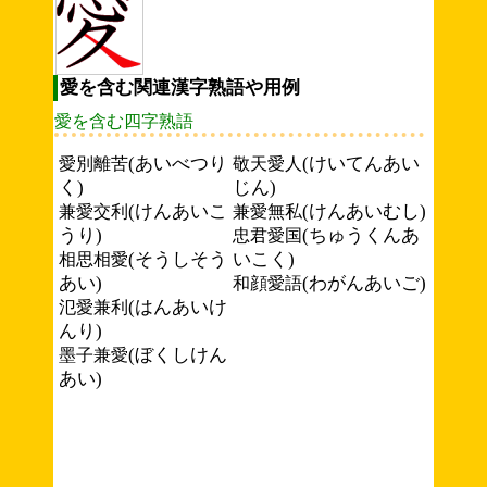
愛を含む関連漢字熟語や用例
愛を含む四字熟語
(あいべつり
(けいてんあい
愛別離苦
敬天愛人
く)
じん)
(けんあいこ
(けんあいむし)
兼愛交利
兼愛無私
うり)
(ちゅうくんあ
忠君愛国
(そうしそう
いこく)
相思相愛
あい)
(わがんあいご)
和顔愛語
(はんあいけ
氾愛兼利
んり)
(ぼくしけん
墨子兼愛
あい)