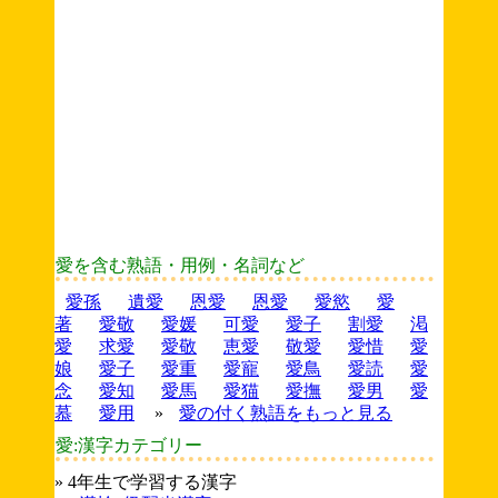
愛を含む熟語・用例・名詞など
愛孫
遺愛
恩愛
恩愛
愛慾
愛
著
愛敬
愛媛
可愛
愛子
割愛
渇
愛
求愛
愛敬
恵愛
敬愛
愛惜
愛
娘
愛子
愛重
愛寵
愛鳥
愛読
愛
念
愛知
愛馬
愛猫
愛撫
愛男
愛
慕
愛用
»
愛の付く熟語をもっと見る
愛:漢字カテゴリー
» 4年生で学習する漢字