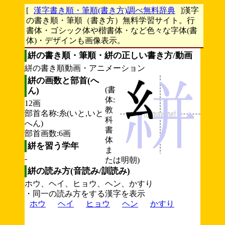
[
漢字書き順・筆順(書き方)調べ無料辞典
]漢字
の書き順・筆順（書き方）無料学習サイト。行
書体・ゴシック体や楷書体・など色々な字体(書
体)・デザインも画像表示。
絣の書き順・筆順・絣の正しい書き方/動画
絣の書き順動画・アニメーション
絣の画数と部首(へ
(書
ん)
体:
12画
教
部首名称:糸(いと,いと
科
へん)
書
部首画数:6画
体
絣を習う学年
ま
-
たは明朝)
絣の読み方(音読み/訓読み)
ホウ、ヘイ、ヒョウ、ヘン、かすり
・同一の読み方をする漢字を表示
ホウ
ヘイ
ヒョウ
ヘン
かすり