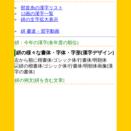
»
部首糸の漢字リスト
»
12画の漢字一覧
»
絣の文字拡大表示
»
絣 書道・習字動画
絣：今年の漢字(各年度の順位)
絣の様々な書体・字体・字形[漢字デザイン]
左から順に楷書体/ゴシック体/行書体/明朝体
絣の例文[絣を含む文章]