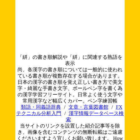
「絣」の書き順解説や「絣」に関連する熟語を
表示
尚、各漢字の書き順については一般的に使われ
ている書き順が複数存在する場合があります。
日本の漢字の書き順を覚え正しい書き方で美文
字・綺麗な手書き文字、ボールペン字を書く為
の漢字学習フリーサイト。日常よく使う文字や
常用漢字など幅広くカバー。ペン字練習帳
類語・同義語辞典
/
文章・言葉図書館
/
FX
テクニカル分析入門
/
漢字情報データベース検
索
当サイトのリンクを設置した紹介記事等を除
き、画像を含むコンテンツの無断転載はご遠慮
くださいますよう宜しくお願い致します。
How