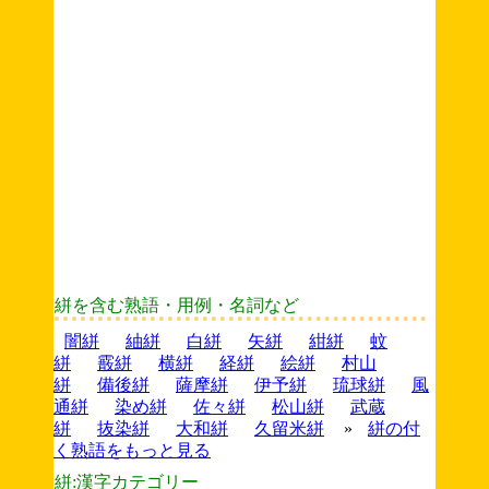
絣を含む熟語・用例・名詞など
闇絣
紬絣
白絣
矢絣
紺絣
蚊
絣
霰絣
横絣
経絣
絵絣
村山
絣
備後絣
薩摩絣
伊予絣
琉球絣
風
通絣
染め絣
佐々絣
松山絣
武蔵
絣
抜染絣
大和絣
久留米絣
»
絣の付
く熟語をもっと見る
絣:漢字カテゴリー