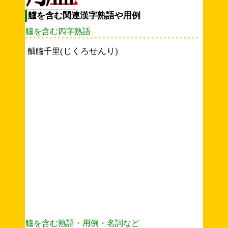
艫を含む関連漢字熟語や用例
艫を含む四字熟語
(じくろせんり)
舳艫千里
艫を含む熟語・用例・名詞など