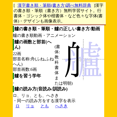
[
漢字書き順・筆順(書き方)調べ無料辞典
]漢字
の書き順・筆順（書き方）無料学習サイト。行
書体・ゴシック体や楷書体・など色々な字体(書
体)・デザインも画像表示。
艫の書き順・筆順・艫の正しい書き方/動画
艫の書き順動画・アニメーション
艫の画数と部首(へ
(書
ん)
体:
22画
教
部首名称:舟(ふね,ふね
科
へん)
書
部首画数:6画
体
艫を習う学年
ま
-
たは明朝)
艫の読み方(音読み/訓読み)
ロ、リョ、とも、へさき
・同一の読み方をする漢字を表示
ロ
リョ
とも
へさき