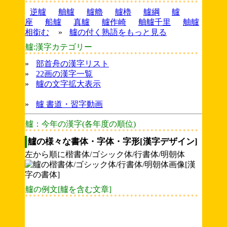
逆艫
舳艫
艫艪
艫櫓
艫綱
艫
座
船艫
真艫
艫作崎
舳艫千里
舳艫
相銜む
»
艫の付く熟語をもっと見る
艫:漢字カテゴリー
»
部首舟の漢字リスト
»
22画の漢字一覧
»
艫の文字拡大表示
»
艫 書道・習字動画
艫：今年の漢字(各年度の順位)
艫の様々な書体・字体・字形[漢字デザイン]
左から順に楷書体/ゴシック体/行書体/明朝体
艫の例文[艫を含む文章]