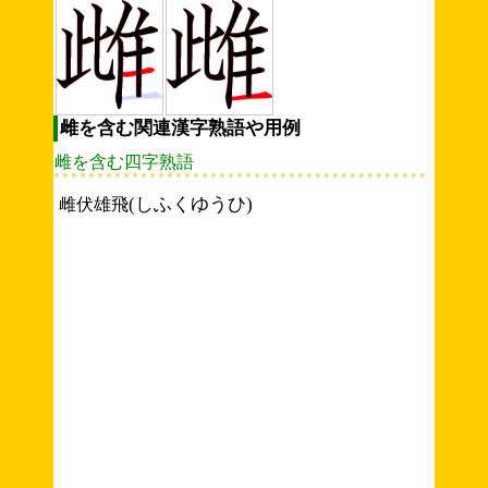
雌を含む関連漢字熟語や用例
雌を含む四字熟語
(しふくゆうひ)
雌伏雄飛