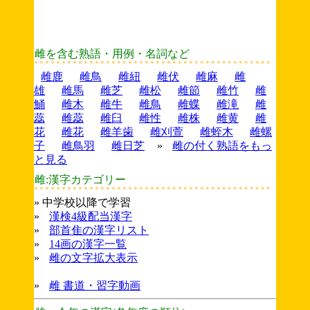
雌を含む熟語・用例・名詞など
雌鹿
雌鳥
雌紐
雌伏
雌麻
雌
雄
雌馬
雌芝
雌松
雌節
雌竹
雌
鯒
雌木
雌牛
雌鳥
雌蝶
雌滝
雌
蕊
雌蕊
雌臼
雌性
雌株
雌黄
雌
花
雌花
雌羊歯
雌刈萱
雌蛭木
雌螺
子
雌鳥羽
雌日芝
»
雌の付く熟語をもっ
と見る
雌:漢字カテゴリー
» 中学校以降で学習
»
漢検4級配当漢字
»
部首隹の漢字リスト
»
14画の漢字一覧
»
雌の文字拡大表示
»
雌 書道・習字動画