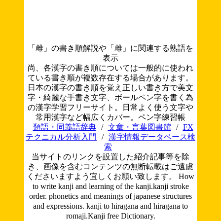
「雌」の書き順解説や「雌」に関連する熟語を
表示
尚、各漢字の書き順については一般的に使われ
ている書き順が複数存在する場合があります。
日本の漢字の書き順を覚え正しい書き方で美文
字・綺麗な手書き文字、ボールペン字を書く為
の漢字学習フリーサイト。日常よく使う文字や
常用漢字など幅広くカバー。ペン字練習帳
類語・同義語辞典
/
文章・言葉図書館
/
FX
テクニカル分析入門
/
漢字情報データベース検
索
当サイトのリンクを設置した紹介記事等を除
き、画像を含むコンテンツの無断転載はご遠慮
くださいますよう宜しくお願い致します。
How
to write kanji and learning of the kanji.kanji stroke
order. phonetics and meanings of japanese structures
and expressions. kanji to hiragana and hiragana to
romaji.Kanji free Dictionary.