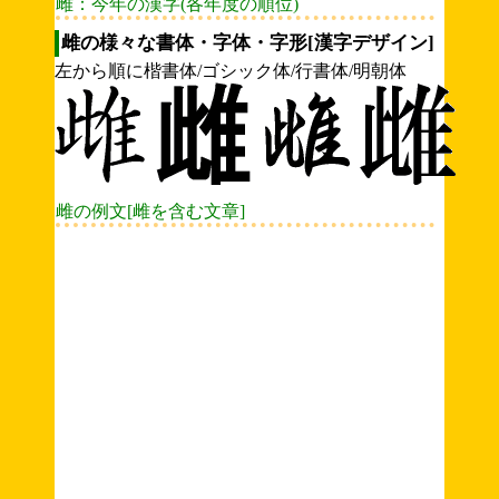
雌：今年の漢字(各年度の順位)
雌の様々な書体・字体・字形[漢字デザイン]
左から順に楷書体/ゴシック体/行書体/明朝体
雌の例文[雌を含む文章]