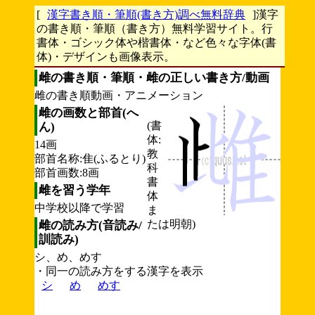
[
漢字書き順・筆順(書き方)調べ無料辞典
]漢字
の書き順・筆順（書き方）無料学習サイト。行
書体・ゴシック体や楷書体・など色々な字体(書
体)・デザインも画像表示。
雌の書き順・筆順・雌の正しい書き方/動画
雌の書き順動画・アニメーション
雌の画数と部首(へ
(書
ん)
体:
14画
教
部首名称:隹(ふるとり)
科
部首画数:8画
書
雌を習う学年
体
中学校以降で学習
ま
たは明朝)
雌の読み方(音読み/
訓読み)
シ、め、めす
・同一の読み方をする漢字を表示
シ
め
めす