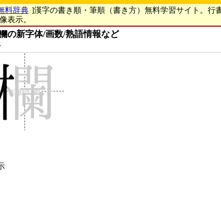
無料辞典
]漢字の書き順・筆順（書き方）無料学習サイト。行
画像表示。
欄の新字体/画数/熟語情報など
ン
示