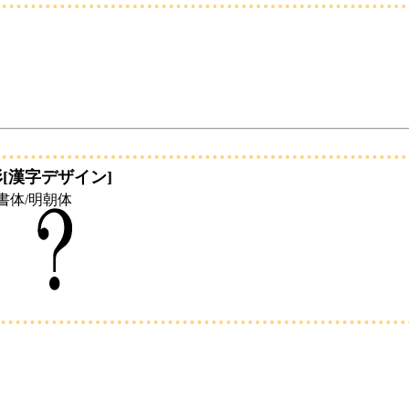
[漢字デザイン]
書体/明朝体