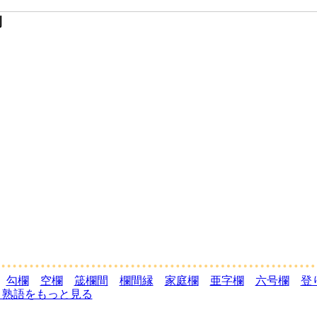
例
勾欄
空欄
筬欄間
欄間縁
家庭欄
亜字欄
六号欄
登
く熟語をもっと見る