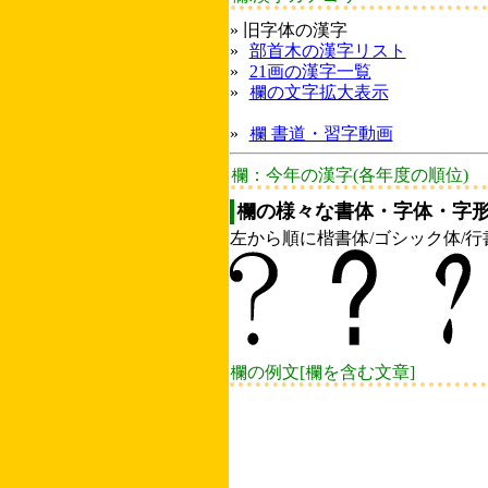
» 旧字体の漢字
»
部首木の漢字リスト
»
21画の漢字一覧
»
欄の文字拡大表示
»
欄 書道・習字動画
欄：今年の漢字(各年度の順位)
欄の様々な書体・字体・字形
左から順に楷書体/ゴシック体/行
欄の例文[欄を含む文章]