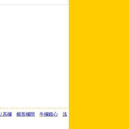
り高欄
櫛形欄間
牛欄鑑心
浅