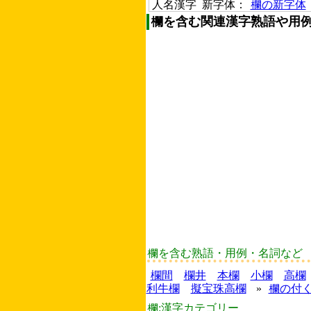
人名漢字 新字体：
欄の新字体
欄を含む関連漢字熟語や用
欄を含む熟語・用例・名詞など
欄間
欄井
本欄
小欄
高欄
利牛欄
擬宝珠高欄
»
欄の付
欄:漢字カテゴリー