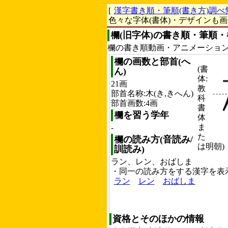
[
漢字書き順・筆順(書き方)調べ
色々な字体(書体)・デザインも
欄(旧字体)の書き順・筆順・
欄の書き順動画・アニメーショ
欄の画数と部首(へ
(書
ん)
体:
21画
教
部首名称:木(き,きへん)
科
部首画数:4画
書
欄を習う学年
体
ま
-
た
欄の読み方(音読み/
は明朝)
訓読み)
ラン、レン、おばしま
・同一の読み方をする漢字を表
ラン
レン
おばしま
資格とそのほかの情報