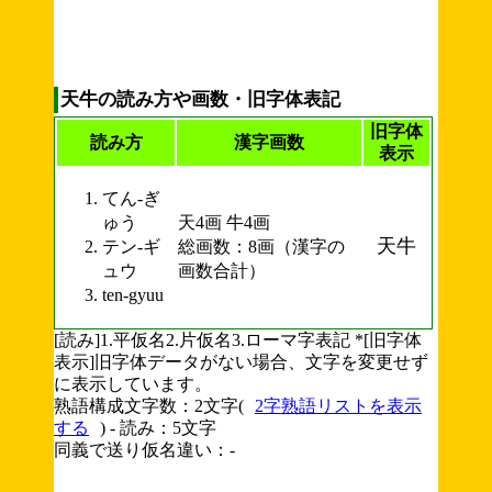
天牛の読み方や画数・旧字体表記
旧字体
読み方
漢字画数
表示
てん-ぎ
ゅう
天4画 牛4画
天牛
テン-ギ
総画数：8画（漢字の
ュウ
画数合計）
ten-gyuu
[読み]1.平仮名2.片仮名3.ローマ字表記 *[旧字体
表示]旧字体データがない場合、文字を変更せず
に表示しています。
熟語構成文字数：2文字(
2字熟語リストを表示
する
) - 読み：5文字
同義で送り仮名違い：-