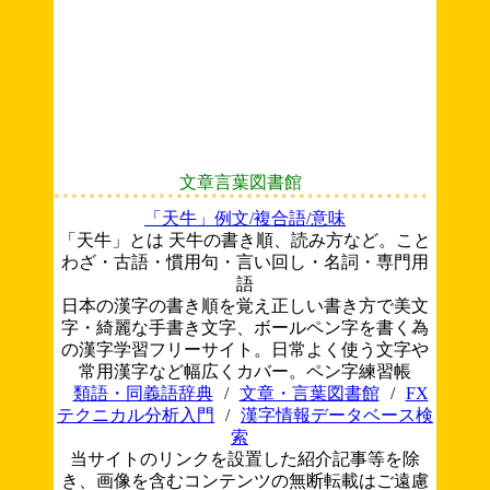
文章言葉図書館
「天牛」例文/複合語/意味
「天牛」とは 天牛の書き順、読み方など。こと
わざ・古語・慣用句・言い回し・名詞・専門用
語
日本の漢字の書き順を覚え正しい書き方で美文
字・綺麗な手書き文字、ボールペン字を書く為
の漢字学習フリーサイト。日常よく使う文字や
常用漢字など幅広くカバー。ペン字練習帳
類語・同義語辞典
/
文章・言葉図書館
/
FX
テクニカル分析入門
/
漢字情報データベース検
索
当サイトのリンクを設置した紹介記事等を除
き、画像を含むコンテンツの無断転載はご遠慮