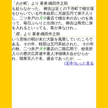
「
わが町
」より 著者:織田作之助
も起らなかった。 柳吉は近くの下寺町で稽古場
をひらいている竹本組昇に月謝五円で弟子入り
し、二ツ井戸の
天牛
書店で稽古本の古いのを漁
って、毎日ぶらりと出掛けた。柳吉は商売に身
を入れるといっても、客が来なけれ....
「
雨
」より 著者:織田作之助
いう意味の唄が未だ大阪を風靡していたころで
ある。その年、軽部は五円昇給された。 その年
の秋、二つ井戸
天牛
書店の二階広間で、校長肝
入りの豊沢広昇連中素人浄瑠璃大会がひらか
れ、聴衆百八十名、盛会であったが、....
[天牛]もっと見る