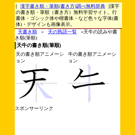
[
漢字書き順・筆順(書き方)調べ無料辞典
]漢字
の書き順・筆順（書き方）無料学習サイト。行
書体・ゴシック体や楷書体・など色々な字体(書
体)・デザインも画像表示。
天書き順
»
天の熟語一覧
»天牛の読みや書
き順(筆順)
天牛の書き順(筆順)
天の書き順アニメーシ
牛の書き順アニメーシ
ョン
ョン
スポンサーリンク