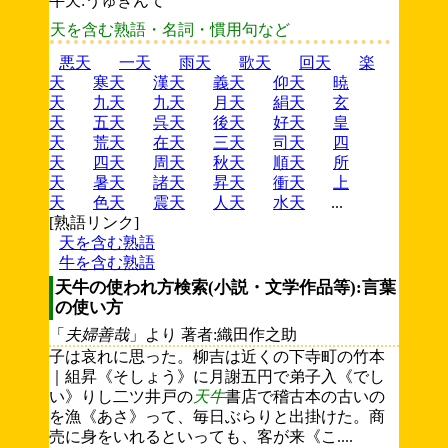
牛天:うゅぎんて
天を含む熟語・名詞・慣用句など
悪天
一天
雨天
歌天
回天
楽
天
寒天
漢天
義天
仰天
暁
天
九天
九天
月天
絹天
玄
天
五天
呉天
後天
好天
皇
天
荒天
在天
三天
司天
四
天
四天
周天
秋天
順天
所
天
暑天
諸天
昇天
衝天
上
天
色天
震天
人天
水天
...
[熟語リンク]
天を含む熟語
牛を含む熟語
天牛の使われ方検索(小説・文学作品等):言葉
の使い方
「
夫婦善哉
」より 著者:織田作之助
子は哀れに思った。柳吉は近くの下寺町の竹本
｜組昇《そしょう》に月謝五円で弟子入《でし
い》りし二ツ井戸の
天牛
書店で稽古本の古いの
を漁《あさ》って、毎日ぶらりと出掛けた。商
売に身をいれるといっても、客が来《こ....