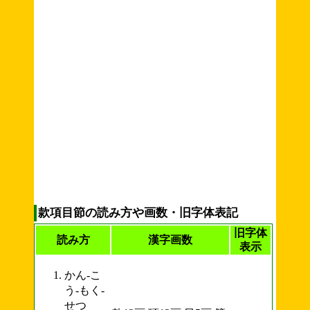
款項目節の読み方や画数・旧字体表記
旧字体
読み方
漢字画数
表示
かん-こ
う-もく-
せつ