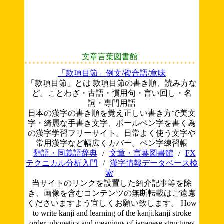
文章言葉図書館
「款項目節」例文/複合語/意味
「款項目節」とは 款項目節の書き順、読み方な
ど。ことわざ・古語・慣用句・言い回し・名
詞・専門用語
日本の漢字の書き順を覚え正しい書き方で美文
字・綺麗な手書き文字、ボールペン字を書く為
の漢字学習フリーサイト。日常よく使う文字や
常用漢字など幅広くカバー。ペン字練習帳
類語・同義語辞典
/
文章・言葉図書館
/
FX
テクニカル分析入門
/
漢字情報データベース検
索
当サイトのリンクを設置した紹介記事等を除
き、画像を含むコンテンツの無断転載はご遠慮
くださいますよう宜しくお願い致します。
How
to write kanji and learning of the kanji.kanji stroke
order. phonetics and meanings of japanese structures