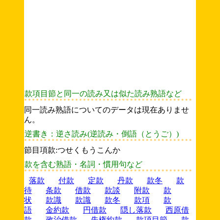
款項目節と同一の読み又は似た読み熟語など
同一読み熟語についてのデータは現在ありませ
ん。
逆書き：逆さ読み(逆読み・倒語（とうご）)
節目項款:つせくもうこんか
款を含む熟語・名詞・慣用句など
落款
付款
定款
丹款
款冬
款
待
条款
借款
款談
附款
款
状
款識
款識
款冬
款項
款
語
金約款
円借款
隠し落款
西原借
款
政治借款
失権約款
款項目節
款