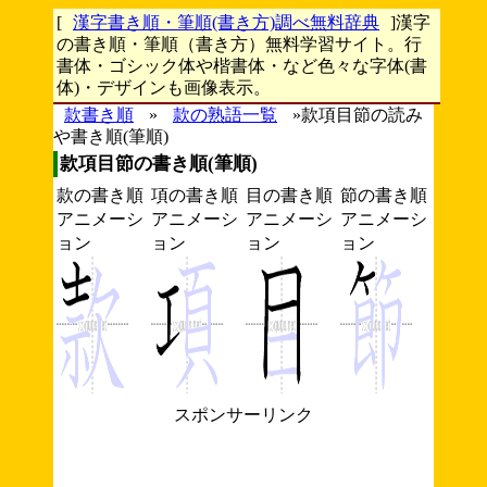
[
漢字書き順・筆順(書き方)調べ無料辞典
]漢字
の書き順・筆順（書き方）無料学習サイト。行
書体・ゴシック体や楷書体・など色々な字体(書
体)・デザインも画像表示。
款書き順
»
款の熟語一覧
»款項目節の読み
や書き順(筆順)
款項目節の書き順(筆順)
款の書き順
項の書き順
目の書き順
節の書き順
アニメーシ
アニメーシ
アニメーシ
アニメーシ
ョン
ョン
ョン
ョン
スポンサーリンク