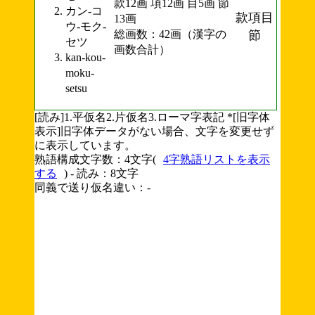
款12画 項12画 目5画 節
カン-コ
款項目
13画
ウ-モク-
総画数：42画（漢字の
節
セツ
画数合計）
kan-kou-
moku-
setsu
[読み]1.平仮名2.片仮名3.ローマ字表記 *[旧字体
表示]旧字体データがない場合、文字を変更せず
に表示しています。
熟語構成文字数：4文字(
4字熟語リストを表示
する
) - 読み：8文字
同義で送り仮名違い：-