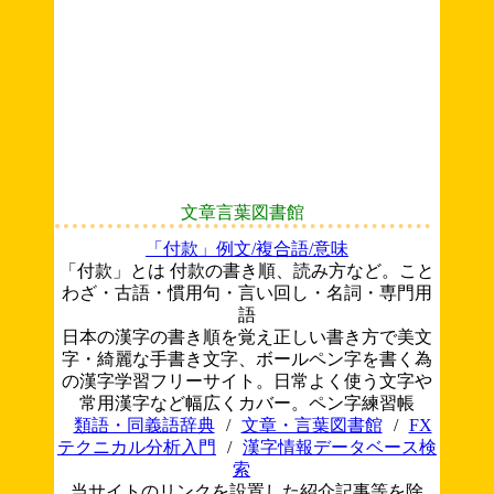
文章言葉図書館
「付款」例文/複合語/意味
「付款」とは 付款の書き順、読み方など。こと
わざ・古語・慣用句・言い回し・名詞・専門用
語
日本の漢字の書き順を覚え正しい書き方で美文
字・綺麗な手書き文字、ボールペン字を書く為
の漢字学習フリーサイト。日常よく使う文字や
常用漢字など幅広くカバー。ペン字練習帳
類語・同義語辞典
/
文章・言葉図書館
/
FX
テクニカル分析入門
/
漢字情報データベース検
索
当サイトのリンクを設置した紹介記事等を除