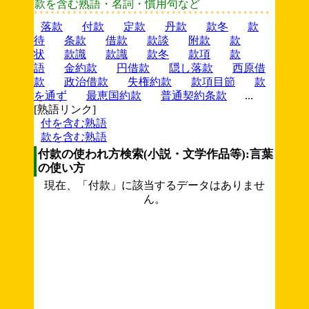
款を含む熟語・名詞・慣用句など
落款
付款
定款
丹款
款冬
款
待
条款
借款
款談
附款
款
状
款識
款識
款冬
款項
款
語
金約款
円借款
隠し落款
西原借
款
政治借款
失権約款
款項目節
款
を通ず
最恵国約款
普通契約条款
...
[熟語リンク]
付を含む熟語
款を含む熟語
付款の使われ方検索(小説・文学作品等):言葉
の使い方
現在、「付款」に該当するデータはありませ
ん。