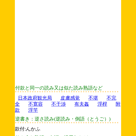
付款と同一の読み又は似た読み熟語など
日本政府観光局
皮膚感覚
不堪
不完
全
不寛容
不干渉
有夫姦
浮桿
附
款
浮竿
逆書き：逆さ読み(逆読み・倒語（とうご）)
款付:んかふ