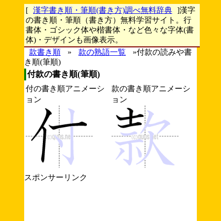
[
漢字書き順・筆順(書き方)調べ無料辞典
]漢字
の書き順・筆順（書き方）無料学習サイト。行
書体・ゴシック体や楷書体・など色々な字体(書
体)・デザインも画像表示。
款書き順
»
款の熟語一覧
»付款の読みや書
き順(筆順)
付款の書き順(筆順)
付の書き順アニメーシ
款の書き順アニメーシ
ョン
ョン
スポンサーリンク