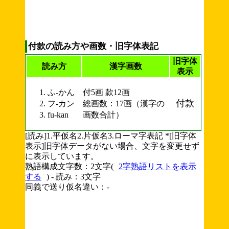
付款の読み方や画数・旧字体表記
旧字体
読み方
漢字画数
表示
ふ-かん
付5画 款12画
付款
フ-カン
総画数：17画（漢字の
fu-kan
画数合計）
[読み]1.平仮名2.片仮名3.ローマ字表記 *[旧字体
表示]旧字体データがない場合、文字を変更せず
に表示しています。
熟語構成文字数：2文字(
2字熟語リストを表示
する
) - 読み：3文字
同義で送り仮名違い：-