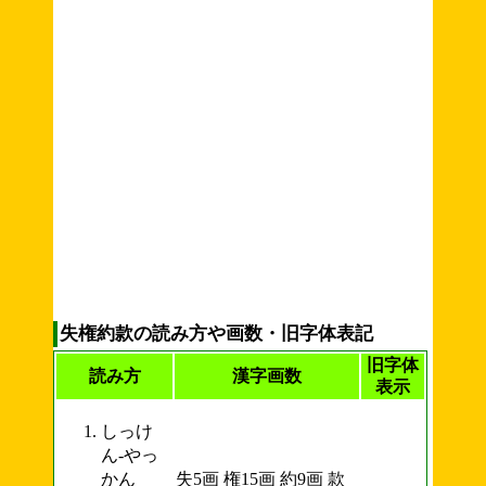
失権約款の読み方や画数・旧字体表記
旧字体
読み方
漢字画数
表示
しっけ
ん-やっ
かん
失5画 権15画 約9画 款