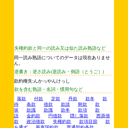
失権約款と同一の読み又は似た読み熟語など
同一読み熟語についてのデータは現在ありませ
ん。
逆書き：逆さ読み(逆読み・倒語（とうご）)
款約権失:んかっやんけっし
款を含む熟語・名詞・慣用句など
落款
付款
定款
丹款
款冬
款
待
条款
借款
款談
附款
款
状
款識
款識
款冬
款項
款
語
金約款
円借款
隠し落款
西原借
款
政治借款
失権約款
款項目節
款
を通ず
最恵国約款
普通契約条款
...