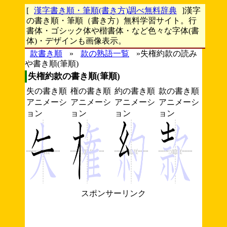
[
漢字書き順・筆順(書き方)調べ無料辞典
]漢字
の書き順・筆順（書き方）無料学習サイト。行
書体・ゴシック体や楷書体・など色々な字体(書
体)・デザインも画像表示。
款書き順
»
款の熟語一覧
»失権約款の読み
や書き順(筆順)
失権約款の書き順(筆順)
失の書き順
権の書き順
約の書き順
款の書き順
アニメーシ
アニメーシ
アニメーシ
アニメーシ
ョン
ョン
ョン
ョン
スポンサーリンク