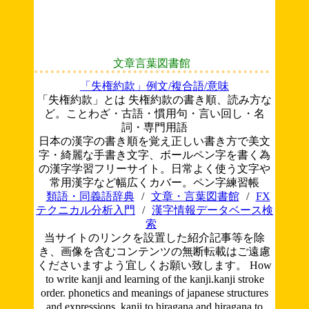
文章言葉図書館
「失権約款」例文/複合語/意味
「失権約款」とは 失権約款の書き順、読み方な
ど。ことわざ・古語・慣用句・言い回し・名
詞・専門用語
日本の漢字の書き順を覚え正しい書き方で美文
字・綺麗な手書き文字、ボールペン字を書く為
の漢字学習フリーサイト。日常よく使う文字や
常用漢字など幅広くカバー。ペン字練習帳
類語・同義語辞典
/
文章・言葉図書館
/
FX
テクニカル分析入門
/
漢字情報データベース検
索
当サイトのリンクを設置した紹介記事等を除
き、画像を含むコンテンツの無断転載はご遠慮
くださいますよう宜しくお願い致します。
How
to write kanji and learning of the kanji.kanji stroke
order. phonetics and meanings of japanese structures
and expressions. kanji to hiragana and hiragana to