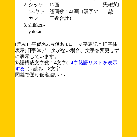
失權約
シッケ
12画
ン-ヤッ
総画数：41画（漢字の
款
カン
画数合計）
shikken-
yakkan
[読み]1.平仮名2.片仮名3.ローマ字表記 *[旧字体
表示]旧字体データがない場合、文字を変更せず
に表示しています。
熟語構成文字数：4文字(
4字熟語リストを表示
する
) - 読み：8文字
同義で送り仮名違い：-