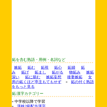
妬を含む熟語・用例・名詞など
嫉妬
妬む
妬視
妬心
妬婦
妬
み
妬げ
妬まし
妬がる
物妬み
嫉妬
深い
妬に籠む
嫉妬妄想
後妻嫉妬
女
房の妬くほど亭主もてもせず
»
妬の付く熟語
をもっと見る
妬:漢字カテゴリー
» 中学校以降で学習
»
漢検2級配当漢字