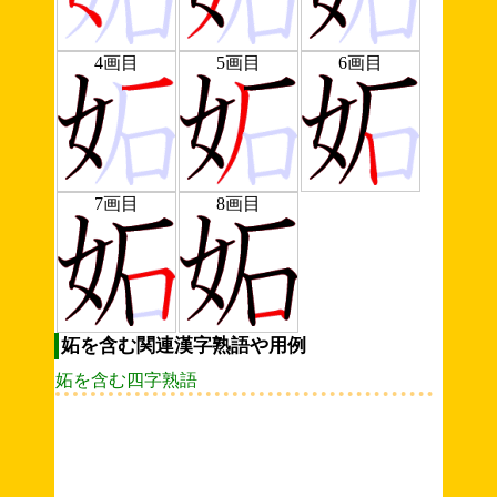
4画目
5画目
6画目
7画目
8画目
妬を含む関連漢字熟語や用例
妬を含む四字熟語