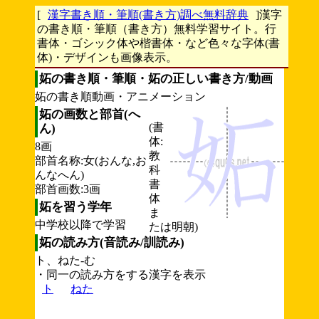
[
漢字書き順・筆順(書き方)調べ無料辞典
]漢字
の書き順・筆順（書き方）無料学習サイト。行
書体・ゴシック体や楷書体・など色々な字体(書
体)・デザインも画像表示。
妬の書き順・筆順・妬の正しい書き方/動画
妬の書き順動画・アニメーション
妬の画数と部首(へ
(書
ん)
体:
8画
教
部首名称:女(おんな,お
科
んなへん)
書
部首画数:3画
体
妬を習う学年
ま
中学校以降で学習
たは明朝)
妬の読み方(音読み/訓読み)
ト、ねた-む
・同一の読み方をする漢字を表示
ト
ねた