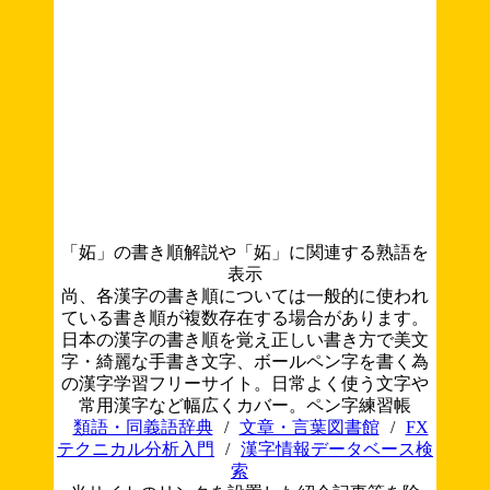
「妬」の書き順解説や「妬」に関連する熟語を
表示
尚、各漢字の書き順については一般的に使われ
ている書き順が複数存在する場合があります。
日本の漢字の書き順を覚え正しい書き方で美文
字・綺麗な手書き文字、ボールペン字を書く為
の漢字学習フリーサイト。日常よく使う文字や
常用漢字など幅広くカバー。ペン字練習帳
類語・同義語辞典
/
文章・言葉図書館
/
FX
テクニカル分析入門
/
漢字情報データベース検
索