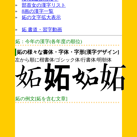
»
部首女の漢字リスト
»
8画の漢字一覧
»
妬の文字拡大表示
»
妬 書道・習字動画
妬：今年の漢字(各年度の順位)
妬の様々な書体・字体・字形[漢字デザイン]
左から順に楷書体/ゴシック体/行書体/明朝体
妬の例文[妬を含む文章]