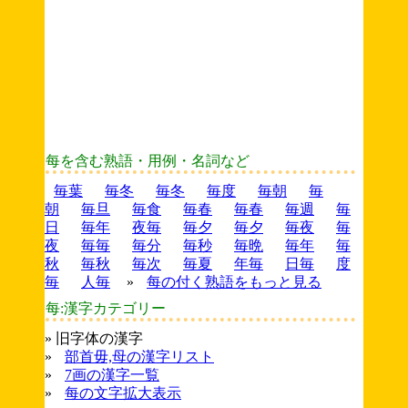
每を含む熟語・用例・名詞など
毎葉
毎冬
毎冬
毎度
毎朝
毎
朝
毎旦
毎食
毎春
毎春
毎週
毎
日
毎年
夜毎
毎夕
毎夕
毎夜
毎
夜
毎毎
毎分
毎秒
毎晩
毎年
毎
秋
毎秋
毎次
毎夏
年毎
日毎
度
毎
人毎
»
每の付く熟語をもっと見る
每:漢字カテゴリー
» 旧字体の漢字
»
部首毋,母の漢字リスト
»
7画の漢字一覧
»
每の文字拡大表示