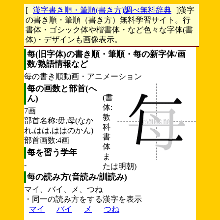
[
漢字書き順・筆順(書き方)調べ無料辞典
]漢字
の書き順・筆順（書き方）無料学習サイト。行
書体・ゴシック体や楷書体・など色々な字体(書
体)・デザインも画像表示。
每(旧字体)の書き順・筆順・每の新字体/画
数/熟語情報など
每の書き順動画・アニメーション
每の画数と部首(へ
(書
ん)
体:
7画
教
部首名称:毋,母(なか
科
れ,はは,ははのかん)
書
部首画数:4画
体
每を習う学年
ま
-
たは明朝)
每の読み方(音読み/訓読み)
マイ、バイ、メ、つね
・同一の読み方をする漢字を表示
マイ
バイ
メ
つね