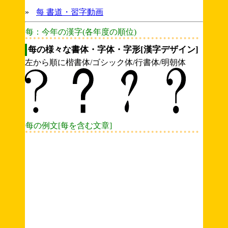
»
每 書道・習字動画
每：今年の漢字(各年度の順位)
每の様々な書体・字体・字形[漢字デザイン]
左から順に楷書体/ゴシック体/行書体/明朝体
每の例文[每を含む文章]