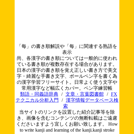
「每」の書き順解説や「每」に関連する熟語を
表示
尚、各漢字の書き順については一般的に使われ
ている書き順が複数存在する場合があります。
日本の漢字の書き順を覚え正しい書き方で美文
字・綺麗な手書き文字、ボールペン字を書く為
の漢字学習フリーサイト。日常よく使う文字や
常用漢字など幅広くカバー。ペン字練習帳
類語・同義語辞典
/
文章・言葉図書館
/
FX
テクニカル分析入門
/
漢字情報データベース検
索
当サイトのリンクを設置した紹介記事等を除
き、画像を含むコンテンツの無断転載はご遠慮
くださいますよう宜しくお願い致します。
How
to write kanji and learning of the kanji.kanji stroke