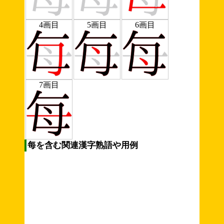
4画目
5画目
6画目
7画目
每を含む関連漢字熟語や用例