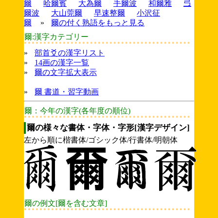
爾
哈爾賓
大為爾
手爾波
和爾雅
弖
爾波
大山莞爾
早速整爾
小沢征
爾
»
爾の付く熟語をもっと見る
爾:漢字カテゴリー
»
部首爻の漢字リスト
»
14画の漢字一覧
»
爾の文字拡大表示
»
爾 書道・習字動画
爾：今年の漢字(各年度の順位)
爾の様々な書体・字体・字形[漢字デザイン]
左から順に楷書体/ゴシック体/行書体/明朝体
爾の例文[爾を含む文章]