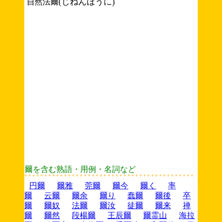
(じねんほうに)
自然法爾
爾を含む熟語・用例・名詞など
円爾
爾雅
莞爾
爾今
爾く
率
爾
云爾
爾余
爾り
蠢爾
爾後
卒
爾
爾奴
法爾
爾汝
徒爾
爾来
禅
爾
爾然
段楊爾
王辰爾
爾霊山
海拉