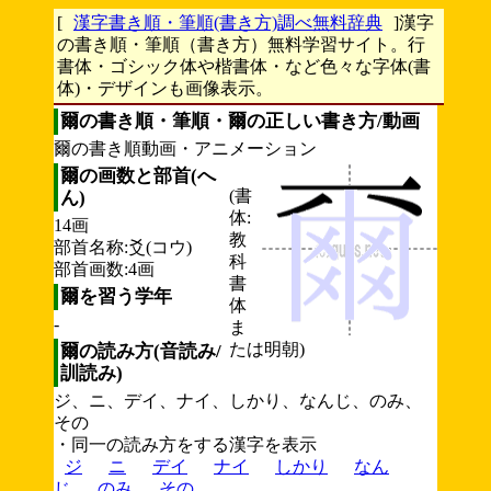
[
漢字書き順・筆順(書き方)調べ無料辞典
]漢字
の書き順・筆順（書き方）無料学習サイト。行
書体・ゴシック体や楷書体・など色々な字体(書
体)・デザインも画像表示。
爾の書き順・筆順・爾の正しい書き方/動画
爾の書き順動画・アニメーション
爾の画数と部首(へ
(書
ん)
体:
14画
教
部首名称:爻(コウ)
科
部首画数:4画
書
爾を習う学年
体
-
ま
たは明朝)
爾の読み方(音読み/
訓読み)
ジ、ニ、デイ、ナイ、しかり、なんじ、のみ、
その
・同一の読み方をする漢字を表示
ジ
ニ
デイ
ナイ
しかり
なん
じ
のみ
その