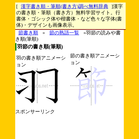
[
漢字書き順・筆順(書き方)調べ無料辞典
]漢字
の書き順・筆順（書き方）無料学習サイト。行
書体・ゴシック体や楷書体・など色々な字体(書
体)・デザインも画像表示。
節書き順
»
節の熟語一覧
»羽節の読みや書
き順(筆順)
羽節の書き順(筆順)
節の書き順アニメーシ
羽の書き順アニメーシ
ョン
ョン
スポンサーリンク