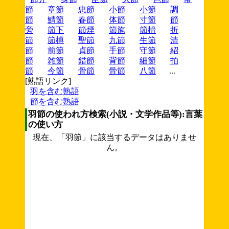
節
章節
忠節
小節
小節
調
節
鯖節
春節
体節
寸節
節
旁
節下
節煙
節旄
節榾
折
節
節榑
聖節
九節
生節
清
節
前節
貞節
手節
守節
紹
節
雑節
錯節
背節
細節
拍
節
今節
骨節
骨節
八節
...
[熟語リンク]
羽を含む熟語
節を含む熟語
羽節の使われ方検索(小説・文学作品等):言葉
の使い方
現在、「羽節」に該当するデータはありませ
ん。