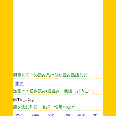
羽節と同一の読み又は似た読み熟語など
歯節
逆書き：逆さ読み(逆読み・倒語（とうご）)
節羽:しぶは
節を含む熟語・名詞・慣用句など
節介
身節
臣節
大節
色節
常