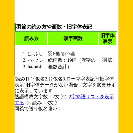
羽節の読み方や画数・旧字体表記
旧字体
読み方
漢字画数
表示
は-ぶし
羽6画 節13画
羽節
ハ-ブシ
総画数：19画（漢字の
ha-bushi
画数合計）
[読み]1.平仮名2.片仮名3.ローマ字表記 *[旧字体
表示]旧字体データがない場合、文字を変更せず
に表示しています。
熟語構成文字数：2文字(
2字熟語リストを表示
する
) - 読み：3文字
同義で送り仮名違い：-