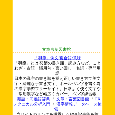
文章言葉図書館
「羽節」例文/複合語/意味
「羽節」とは 羽節の書き順、読み方など。こと
わざ・古語・慣用句・言い回し・名詞・専門用
語
日本の漢字の書き順を覚え正しい書き方で美文
字・綺麗な手書き文字、ボールペン字を書く為
の漢字学習フリーサイト。日常よく使う文字や
常用漢字など幅広くカバー。ペン字練習帳
類語・同義語辞典
/
文章・言葉図書館
/
FX
テクニカル分析入門
/
漢字情報データベース検
索
当サイトのリンクを設置した紹介記事等を除