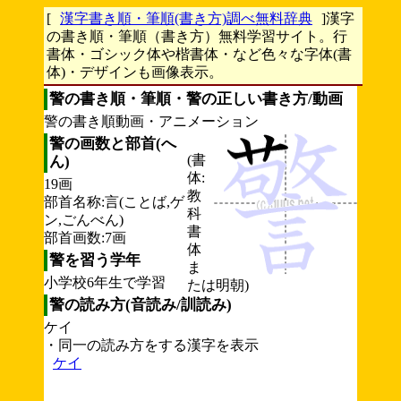
[
漢字書き順・筆順(書き方)調べ無料辞典
]漢字
の書き順・筆順（書き方）無料学習サイト。行
書体・ゴシック体や楷書体・など色々な字体(書
体)・デザインも画像表示。
警の書き順・筆順・警の正しい書き方/動画
警の書き順動画・アニメーション
警の画数と部首(へ
(書
ん)
体:
19画
教
部首名称:言(ことば,ゲ
科
ン,ごんべん)
書
部首画数:7画
体
警を習う学年
ま
小学校6年生で学習
たは明朝)
警の読み方(音読み/訓読み)
ケイ
・同一の読み方をする漢字を表示
ケイ