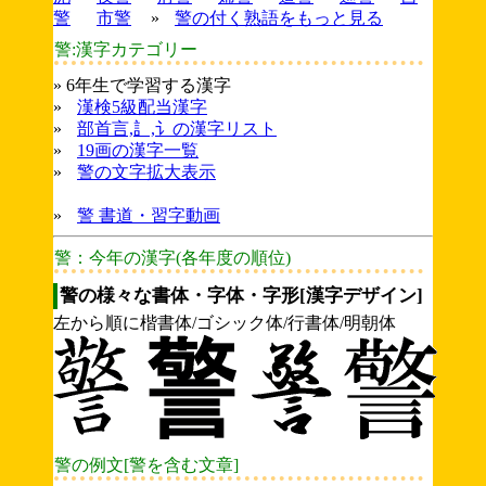
警
市警
»
警の付く熟語をもっと見る
警:漢字カテゴリー
» 6年生で学習する漢字
»
漢検5級配当漢字
»
部首言,訁,讠の漢字リスト
»
19画の漢字一覧
»
警の文字拡大表示
»
警 書道・習字動画
警：今年の漢字(各年度の順位)
警の様々な書体・字体・字形[漢字デザイン]
左から順に楷書体/ゴシック体/行書体/明朝体
警の例文[警を含む文章]