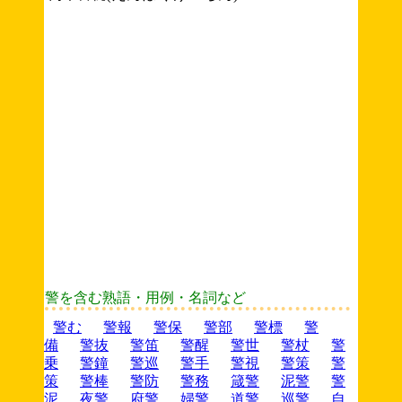
警を含む熟語・用例・名詞など
警む
警報
警保
警部
警標
警
備
警抜
警笛
警醒
警世
警杖
警
乗
警鐘
警巡
警手
警視
警策
警
策
警棒
警防
警務
箴警
泥警
警
泥
夜警
府警
婦警
道警
巡警
自