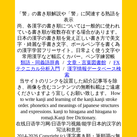
「警」の書き順解説や「警」に関連する熟語を
表示
尚、各漢字の書き順については一般的に使われ
ている書き順が複数存在する場合があります。
日本の漢字の書き順を覚え正しい書き方で美文
字・綺麗な手書き文字、ボールペン字を書く為
の漢字学習フリーサイト。日常よく使う文字や
常用漢字など幅広くカバー。ペン字練習帳
類語・同義語辞典
/
文章・言葉図書館
/
FX
テクニカル分析入門
/
漢字情報データベース検
索
当サイトのリンクを設置した紹介記事等を除
き、画像を含むコンテンツの無断転載はご遠慮
くださいますよう宜しくお願い致します。
How
to write kanji and learning of the kanji.kanji stroke
order. phonetics and meanings of japanese structures
and expressions. kanji to hiragana and hiragana to
romaji.Kanji free Dictionary.
在线日语学习网/日语学习视频/能学日本的汉字的
写法和意思
2014-2026 Copyright (c) 漢字書き順・筆順調べ無