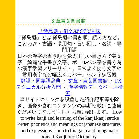
文章言葉図書館
「飯島魁」例文/複合語/意味
「飯島魁」とは 飯島魁の書き順、読み方など。
ことわざ・古語・慣用句・言い回し・名詞・専
門用語
日本の漢字の書き順を覚え正しい書き方で美文
字・綺麗な手書き文字、ボールペン字を書く為
の漢字学習フリーサイト。日常よく使う文字や
常用漢字など幅広くカバー。ペン字練習帳
類語・同義語辞典
/
文章・言葉図書館
/
FX
テクニカル分析入門
/
漢字情報データベース検
索
当サイトのリンクを設置した紹介記事等を除
き、画像を含むコンテンツの無断転載はご遠慮
くださいますよう宜しくお願い致します。
How
to write kanji and learning of the kanji.kanji stroke
order. phonetics and meanings of japanese structures
and expressions. kanji to hiragana and hiragana to
romaji.Kanji free Dictionary.