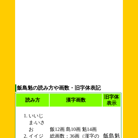
飯島魁の読み方や画数・旧字体表記
旧字体
読み方
漢字画数
表示
いいじ
ま-いさ
お
飯12画 島10画 魁14画
飯島魁
イイジ
総画数：36画（漢字の