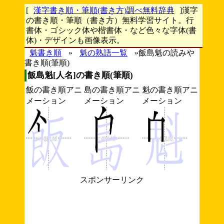
[
漢字書き順・筆順(書き方)調べ無料辞典
]漢字
の書き順・筆順（書き方）無料学習サイト。行
書体・ゴシック体や楷書体・など色々な字体(書
体)・デザインも画像表示。
魁書き順
»
魁の熟語一覧
»飯島魁の読みや
書き順(筆順)
飯島魁[人名]の書き順(筆順)
飯の書き順アニ
島の書き順アニ
魁の書き順アニ
メーション
メーション
メーション
スポンサーリンク