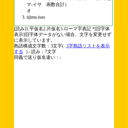
マ-イサ
画数合計）
オ
iijima-isao
[読み]1.平仮名2.片仮名3.ローマ字表記 *[旧字体
表示]旧字体データがない場合、文字を変更せず
に表示しています。
熟語構成文字数：3文字(
3字熟語リストを表示
する
) - 読み：7文字
同義で送り仮名違い：-