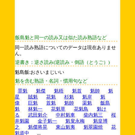
飯島魁と同一の読み又は似た読み熟語など
同一読み熟語についてのデータは現在ありませ
ん。
逆書き：逆さ読み(逆読み・倒語（とうご）)
魁島飯:おさいまじいい
魁を含む熟語・名詞・慣用句など
罪魁
魁傑
魁梧
魁首
魁帥
魁
星
賊魁
花魁
杉魁
魁岸
魁
偉
巨魁
首魁
魁帥
渠魁
飯島
魁
林魁一
花魁草
花魁鳥
魁け
る
武田魁介
中村魁車
柴内魁三
桜
井魁園
金子魁一
魁叟永梅
魁皇博
之
魁傑将晃
東山魁夷
魁翠園焼
花
魁道中
...