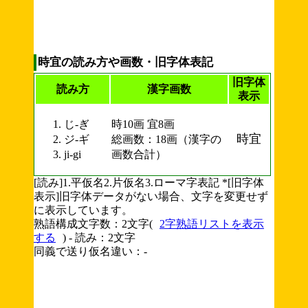
時宜の読み方や画数・旧字体表記
旧字体
読み方
漢字画数
表示
じ-ぎ
時10画 宜8画
時宜
ジ-ギ
総画数：18画（漢字の
ji-gi
画数合計）
[読み]1.平仮名2.片仮名3.ローマ字表記 *[旧字体
表示]旧字体データがない場合、文字を変更せず
に表示しています。
熟語構成文字数：2文字(
2字熟語リストを表示
する
) - 読み：2文字
同義で送り仮名違い：-