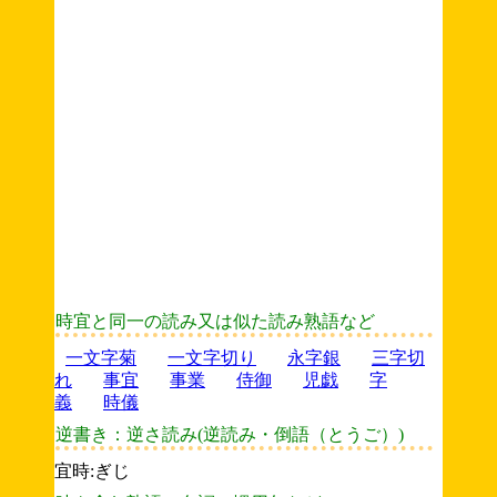
時宜と同一の読み又は似た読み熟語など
一文字菊
一文字切り
永字銀
三字切
れ
事宜
事業
侍御
児戯
字
義
時儀
逆書き：逆さ読み(逆読み・倒語（とうご）)
宜時:ぎじ