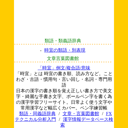
類語・類義語辞典
-
時宜の類語・別表現
文章言葉図書館
「時宜」例文/複合語/意味
「時宜」とは 時宜の書き順、読み方など。こと
わざ・古語・慣用句・言い回し・名詞・専門用
語
日本の漢字の書き順を覚え正しい書き方で美文
字・綺麗な手書き文字、ボールペン字を書く為
の漢字学習フリーサイト。日常よく使う文字や
常用漢字など幅広くカバー。ペン字練習帳
類語・同義語辞典
/
文章・言葉図書館
/
FX
テクニカル分析入門
/
漢字情報データベース検
索