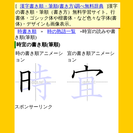
[
漢字書き順・筆順(書き方)調べ無料辞典
]漢字
の書き順・筆順（書き方）無料学習サイト。行
書体・ゴシック体や楷書体・など色々な字体(書
体)・デザインも画像表示。
時書き順
»
時の熟語一覧
»時宜の読みや書
き順(筆順)
時宜の書き順(筆順)
時の書き順アニメーシ
宜の書き順アニメーシ
ョン
ョン
スポンサーリンク