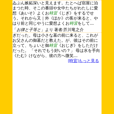
ゐぶん嫉妬深いと見えます。たとへば宿屋に泊
まつた時、そこの番頭や女中たちがわたしに愛
想《あいそ》よくお
時宜
《じぎ》をするでせ
う。それから又｜外《ほか》の客が来ると、や
はり前と同じやうに愛想よくお
時宜
をして....
「
お律と子等と
」より 著者:芥川竜之介
ぎだった。母は小さな墓の前に来ると、これが
お父さんの御墓だと教えた。が、彼はその前に
立って、ちょいと御
時宜
《おじぎ》をしただけ
だった。 「それでもう好いの？」 母は水を手向
《たむ》けながら、彼の方へ微笑....
[時宜]もっと見る