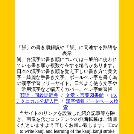
「飯」の書き順解説や「飯」に関連する熟語を
表示
尚、各漢字の書き順については一般的に使われ
ている書き順が複数存在する場合があります。
日本の漢字の書き順を覚え正しい書き方で美文
字・綺麗な手書き文字、ボールペン字を書く為
の漢字学習フリーサイト。日常よく使う文字や
常用漢字など幅広くカバー。ペン字練習帳
類語・同義語辞典
/
文章・言葉図書館
/
FX
テクニカル分析入門
/
漢字情報データベース検
索
当サイトのリンクを設置した紹介記事等を除
き、画像を含むコンテンツの無断転載はご遠慮
くださいますよう宜しくお願い致します。
How
to write kanji and learning of the kanji.kanji stroke