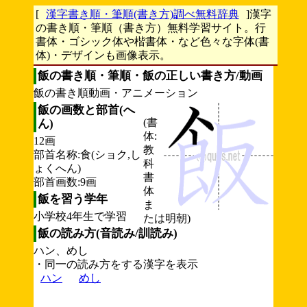
[
漢字書き順・筆順(書き方)調べ無料辞典
]漢字
の書き順・筆順（書き方）無料学習サイト。行
書体・ゴシック体や楷書体・など色々な字体(書
体)・デザインも画像表示。
飯の書き順・筆順・飯の正しい書き方/動画
飯の書き順動画・アニメーション
飯の画数と部首(へ
(書
ん)
体:
12画
教
部首名称:食(ショク,し
科
ょくへん)
書
部首画数:9画
体
飯を習う学年
ま
小学校4年生で学習
たは明朝)
飯の読み方(音読み/訓読み)
ハン、めし
・同一の読み方をする漢字を表示
ハン
めし