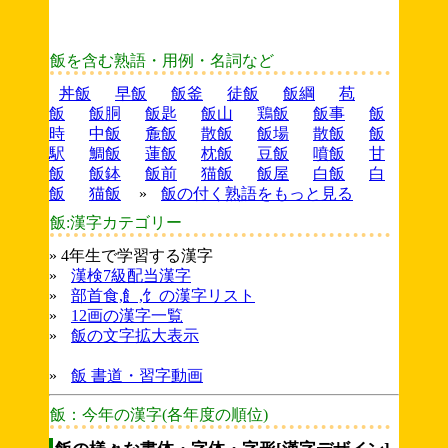
飯を含む熟語・用例・名詞など
丼飯
早飯
飯釜
徒飯
飯綱
苞
飯
飯胴
飯匙
飯山
鶏飯
飯事
飯
時
中飯
麁飯
散飯
飯場
散飯
飯
駅
鯛飯
蓮飯
枕飯
豆飯
噴飯
甘
飯
飯鉢
飯前
猫飯
飯屋
白飯
白
飯
猫飯
»
飯の付く熟語をもっと見る
飯:漢字カテゴリー
» 4年生で学習する漢字
»
漢検7級配当漢字
»
部首食,飠,饣の漢字リスト
»
12画の漢字一覧
»
飯の文字拡大表示
»
飯 書道・習字動画
飯：今年の漢字(各年度の順位)