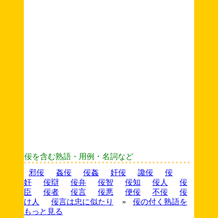
佞を含む熟語・用例・名詞など
邪佞
姦佞
佞姦
奸佞
讒佞
佞
奸
佞辯
佞弁
佞智
佞知
佞人
佞
臣
佞者
佞言
佞悪
便佞
不佞
佞
け人
佞言は忠に似たり
»
佞の付く熟語を
もっと見る