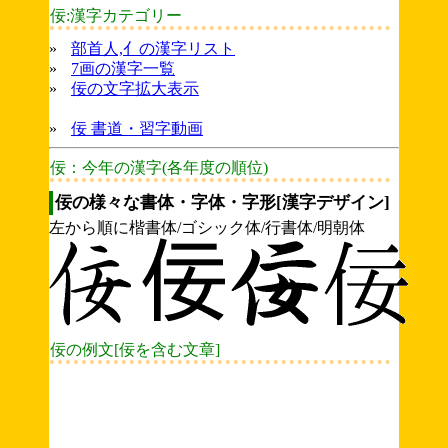
佞:漢字カテゴリー
»
部首人,亻の漢字リスト
»
7画の漢字一覧
»
佞の文字拡大表示
»
佞 書道・習字動画
佞：今年の漢字(各年度の順位)
佞の様々な書体・字体・字形[漢字デザイン]
左から順に楷書体/ゴシック体/行書体/明朝体
佞の例文[佞を含む文章]