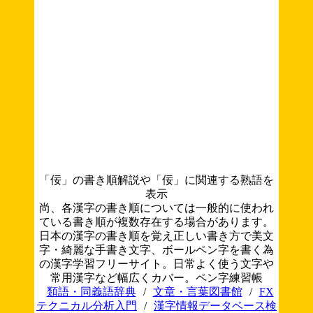
「佞」の書き順解説や「佞」に関連する熟語を
表示
尚、各漢字の書き順については一般的に使われ
ている書き順が複数存在する場合があります。
日本の漢字の書き順を覚え正しい書き方で美文
字・綺麗な手書き文字、ボールペン字を書く為
の漢字学習フリーサイト。日常よく使う文字や
常用漢字など幅広くカバー。ペン字練習帳
類語・同義語辞典
/
文章・言葉図書館
/
FX
テクニカル分析入門
/
漢字情報データベース検