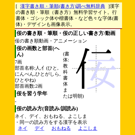
[
漢字書き順・筆順(書き方)調べ無料辞典
]漢字
の書き順・筆順（書き方）無料学習サイト。行
書体・ゴシック体や楷書体・など色々な字体(書
体)・デザインも画像表示。
佞の書き順・筆順・佞の正しい書き方/動画
佞の書き順動画・アニメーション
佞の画数と部首(へ
(書
ん)
体:
7画
教
部首名称:人,亻(ひと,
科
にんべん,ひとがしら,
書
ひとやね)
体
部首画数:2画
ま
佞を習う学年
たは明朝)
-
佞の読み方(音読み/訓読み)
ネイ、デイ、おもねる、よこしま
・同一の読み方をする漢字を表示
ネイ
デイ
おもねる
よこしま