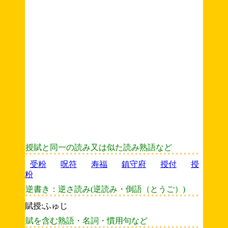
授賦と同一の読み又は似た読み熟語など
受粉
呪符
寿福
鎮守府
授付
授
粉
逆書き：逆さ読み(逆読み・倒語（とうご）)
賦授:ふゅじ
賦を含む熟語・名詞・慣用句など