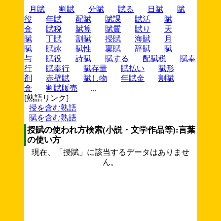
月賦
割賦
分賦
賦る
日賦
賦
役
年賦
配賦
賦課
賦活
賦
金
賦税
賦算
賦質
賦り
天
賦
丁賦
割賦
授賦
海賦
月
賦
賦詠
賦性
稟賦
辞賦
賦
与
賦役
詩賦
賦する
配賦税
賦奉
行
賦奉行
賦存量
賦払い
賦形
剤
赤壁賦
賦し物
年賦金
割賦
金
割賦販売
...
[熟語リンク]
授を含む熟語
賦を含む熟語
授賦の使われ方検索(小説・文学作品等):言葉
の使い方
現在、「授賦」に該当するデータはありませ
ん。