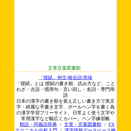
文章言葉図書館
「授賦」例文/複合語/意味
「授賦」とは 授賦の書き順、読み方など。こと
わざ・古語・慣用句・言い回し・名詞・専門用
語
日本の漢字の書き順を覚え正しい書き方で美文
字・綺麗な手書き文字、ボールペン字を書く為
の漢字学習フリーサイト。日常よく使う文字や
常用漢字など幅広くカバー。ペン字練習帳
類語・同義語辞典
/
文章・言葉図書館
/
FX
テクニカル分析入門
/
漢字情報データベース検