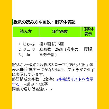
授賦の読み方や画数・旧字体表記
旧字体
読み方
漢字画数
表示
じゅ-ふ
授11画 賦15画
授賦
ジュ-フ
総画数：26画（漢字の
ju-fu
画数合計）
[読み]1.平仮名2.片仮名3.ローマ字表記 *[旧字体
表示]旧字体データがない場合、文字を変更せず
に表示しています。
熟語構成文字数：2文字(
2字熟語リストを表示
する
) - 読み：3文字
同義で送り仮名違い：-