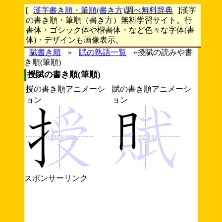
[
漢字書き順・筆順(書き方)調べ無料辞典
]漢字
の書き順・筆順（書き方）無料学習サイト。行
書体・ゴシック体や楷書体・など色々な字体(書
体)・デザインも画像表示。
賦書き順
»
賦の熟語一覧
»授賦の読みや書
き順(筆順)
授賦の書き順(筆順)
授の書き順アニメーシ
賦の書き順アニメーシ
ョン
ョン
スポンサーリンク