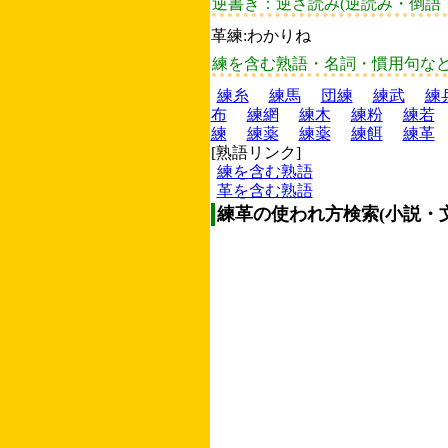
逆書き：逆さ読み(逆読み・倒語
革練:わかりね
練を含む熟語・名詞・慣用句な
練糸
練馬
団練
練武
練
布
練網
練木
練粉
練若
練
練薬
練薬
練餌
練革
[熟語リンク]
練を含む熟語
革を含む熟語
練革の使われ方検索(小説・