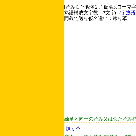
[読み]1.平仮名2.片仮名3.ロ
熟語構成文字数：2文字(
2字熟
同義で送り仮名違い：練り革
練革と同一の読み又は似た読み
煉り革