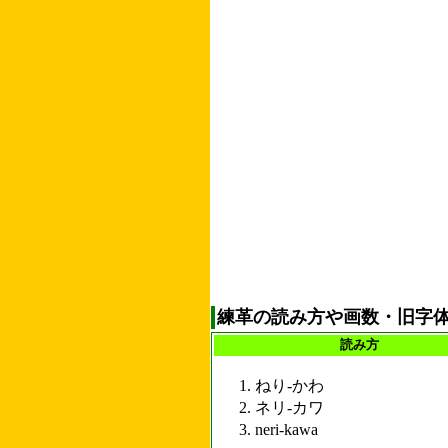
練革の読み方や画数・旧字
読み方
ねり-かわ
ネリ-カワ
neri-kawa