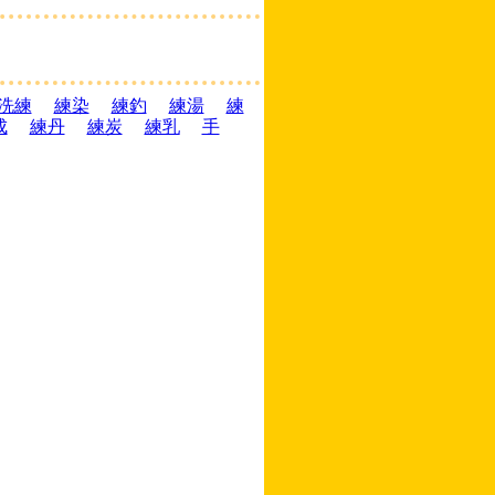
洗練
練染
練釣
練湯
練
成
練丹
練炭
練乳
手