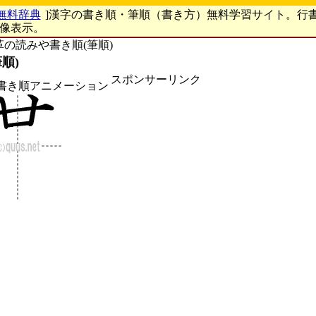
無料辞典
]漢字の書き順・筆順（書き方）無料学習サイト。行
画像表示。
革の読みや書き順(筆順)
順)
スポンサーリンク
書き順アニメーション