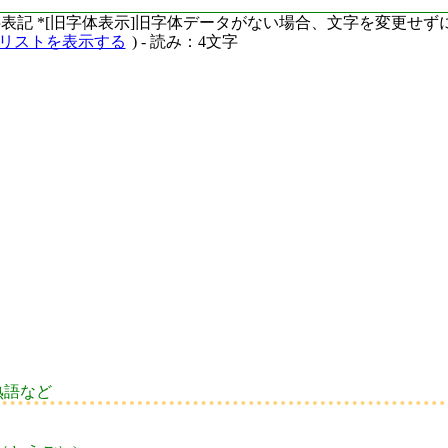
ーマ字表記 *[旧字体表示]旧字体データがない場合、文字を変更せ
語リストを表示する
) - 読み：4文字
熟語など