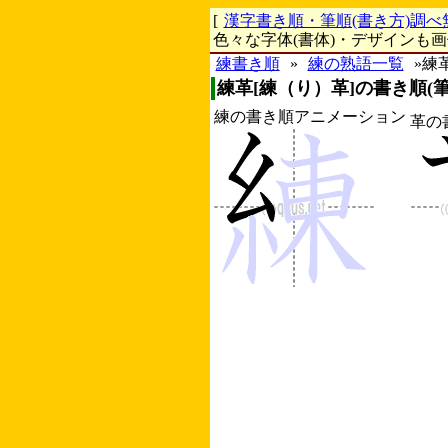
[
漢字書き順・筆順(書き方)調べ
色々な字体(書体)・デザインも
練書き順
»
練の熟語一覧
»練
練革[練（り）革]の書き順(筆
練の書き順アニメーション
革の