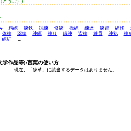
（とうご）)
ど
兵
精練
練鉄
試練
修練
掻練
練達
練習
練修
体練
薬練
練餌
練り
鍛練
皆練
練貫
練熟
練
練紅
...
文学作品等):言葉の使い方
現在、「練革」に該当するデータはありません。