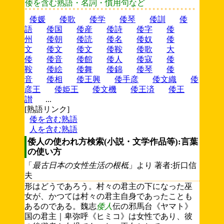
倭を含む熟語・名詞・慣用句など
倭媛
倭歌
倭学
倭琴
倭訓
倭
語
倭国
倭産
倭詩
倭字
倭
州
倭朝
倭読
倭名
倭奴
倭
文
倭文
倭文
倭鞍
倭歌
大
倭
倭音
倭館
倭人
倭寇
倭
鞍
倭絵
倭舞
倭錦
倭琴
倭
音
倭相
倭王興
倭手彦
倭文織
倭
彦王
倭姫王
倭文機
倭王済
倭王
讃
...
[熟語リンク]
倭を含む熟語
人を含む熟語
倭人の使われ方検索(小説・文学作品等):言葉
の使い方
「
最古日本の女性生活の根柢
」より 著者:折口信
夫
形はどうであろう。村々の君主の下になった巫
女が、かつては村々の君主自身であったことも
あるのである。魏志
倭人
伝の邪馬台《ヤマト》
国の君主｜卑弥呼《ヒミコ》は女性であり、彼