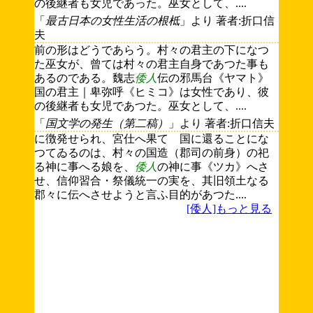
の後継者も女児であった。巫女として、....
「
最古日本の女性生活の根柢
」より 著者:折口信
夫
前の形はどうであらう。村々の君主の下になつ
た巫女が、曾ては村々の君主自身であつた事も
あるのである。魏志
倭人
伝の邪馬台《ヤマト》
国の君主｜卑弥呼《ヒミコ》は女性であり、彼
の後継者も女児であつた。巫女として、....
「
国文学の発生（第二稿）
」より 著者:折口信夫
に徴発せられ、宮仕へ果てゝ国に還ることにな
つてゐるのは、村々の国造（郡司の前身）の祀
る神に事へる娘を、
倭人
の神に事《ツカ》へさ
せ、信仰習合・祭儀統一の実を、其旧領土なる
郡々に伝へさせようと言ふ目的があつた....
[倭人]もっと見る