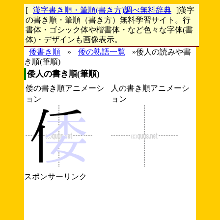
[
漢字書き順・筆順(書き方)調べ無料辞典
]漢字
の書き順・筆順（書き方）無料学習サイト。行
書体・ゴシック体や楷書体・など色々な字体(書
体)・デザインも画像表示。
倭書き順
»
倭の熟語一覧
»倭人の読みや書
き順(筆順)
倭人の書き順(筆順)
倭の書き順アニメーシ
人の書き順アニメーシ
ョン
ョン
スポンサーリンク