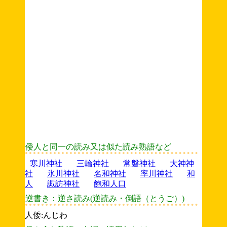
倭人と同一の読み又は似た読み熟語など
寒川神社
三輪神社
常磐神社
大神神
社
氷川神社
名和神社
率川神社
和
人
諏訪神社
飽和人口
逆書き：逆さ読み(逆読み・倒語（とうご）)
人倭:んじわ