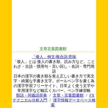
文章言葉図書館
「倭人」例文/複合語/意味
「倭人」とは 倭人の書き順、読み方など。こと
わざ・古語・慣用句・言い回し・名詞・専門用
語
日本の漢字の書き順を覚え正しい書き方で美文
字・綺麗な手書き文字、ボールペン字を書く為
の漢字学習フリーサイト。日常よく使う文字や
常用漢字など幅広くカバー。ペン字練習帳
類語・同義語辞典
/
文章・言葉図書館
/
FX
テクニカル分析入門
/
漢字情報データベース検
索