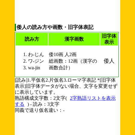
倭人の読み方や画数・旧字体表記
旧字体
読み方
漢字画数
表示
わ-じん
倭10画 人2画
倭人
ワ-ジン
総画数：12画（漢字の
wa-jin
画数合計）
[読み]1.平仮名2.片仮名3.ローマ字表記 *[旧字体
表示]旧字体データがない場合、文字を変更せず
に表示しています。
熟語構成文字数：2文字(
2字熟語リストを表示
する
) - 読み：3文字
同義で送り仮名違い：-