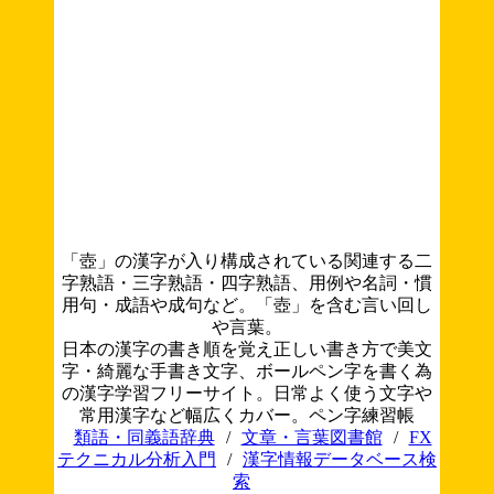
「壺」の漢字が入り構成されている関連する二
字熟語・三字熟語・四字熟語、用例や名詞・慣
用句・成語や成句など。「壺」を含む言い回し
や言葉。
日本の漢字の書き順を覚え正しい書き方で美文
字・綺麗な手書き文字、ボールペン字を書く為
の漢字学習フリーサイト。日常よく使う文字や
常用漢字など幅広くカバー。ペン字練習帳
類語・同義語辞典
/
文章・言葉図書館
/
FX
テクニカル分析入門
/
漢字情報データベース検
索