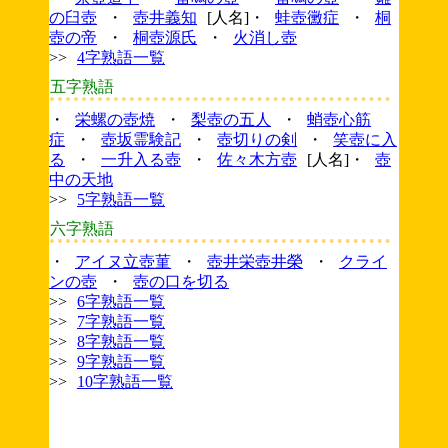
の臼壺
・
壺井義知
[人名]・
蛙壺黴症
・
桐
壺の帝
・
桐壺源氏
・
火消し壺
>>
4字熟語一覧
五字熟語
・
栄螺の壺焼
・
梨壺の五人
・
蛸壺心筋
症
・
壺坂霊験記
・
壺切りの剣
・
笑壺に入
る
・
一升入る壺
・
佐々木方壺
[人名]・
壺
中の天地
>>
5字熟語一覧
六字熟語
・
アイヌ立壺菫
・
壺井栄壺井榮
・
クライ
ンの壺
・
壺の口を切る
>>
6字熟語一覧
>>
7字熟語一覧
>>
8字熟語一覧
>>
9字熟語一覧
>>
10字熟語一覧