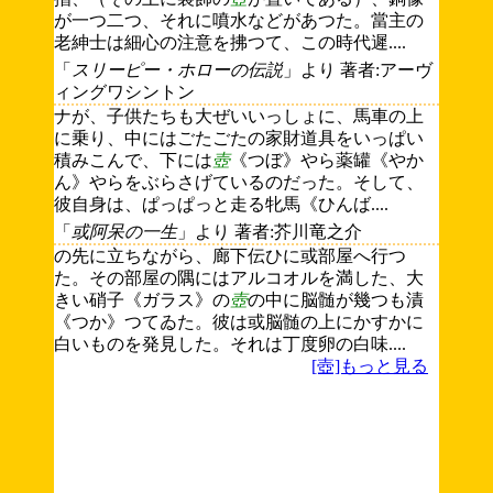
が一つ二つ、それに噴水などがあつた。當主の
老紳士は細心の注意を拂つて、この時代遲....
「
スリーピー・ホローの伝説
」より 著者:アーヴ
ィングワシントン
ナが、子供たちも大ぜいいっしょに、馬車の上
に乗り、中にはごたごたの家財道具をいっぱい
積みこんで、下には
壺
《つぼ》やら薬罐《やか
ん》やらをぶらさげているのだった。そして、
彼自身は、ぱっぱっと走る牝馬《ひんば....
「
或阿呆の一生
」より 著者:芥川竜之介
の先に立ちながら、廊下伝ひに或部屋へ行つ
た。その部屋の隅にはアルコオルを満した、大
きい硝子《ガラス》の
壺
の中に脳髄が幾つも漬
《つか》つてゐた。彼は或脳髄の上にかすかに
白いものを発見した。それは丁度卵の白味....
[壺]もっと見る