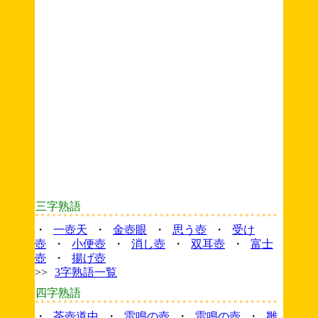
三字熟語
・
一壺天
・
金壺眼
・
思う壺
・
受け
壺
・
小便壺
・
消し壺
・
双耳壺
・
富士
壺
・
揚げ壺
>>
3字熟語一覧
四字熟語
・
茶壺道中
・
雷鳴の壺
・
雷鳴の壺
・
雛