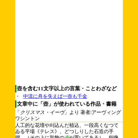
壺を含む11文字以上の言葉・ことわざなど
・
中流に舟を失えば一壺も千金
文章中に「壺」が使われている作品・書籍
「
クリスマス・イーヴ
」より 著者:アーヴィング
ワシントン
人工的な花壇や刈込んだ植込、一段高くなつて
ゐる平場《テレス》、どつしりした石造の手
摺、（その上に裝飾の
壺
が置いてある）、銅像