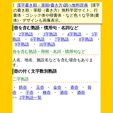
[
漢字書き順・筆順(書き方)調べ無料辞典
]漢字
の書き順・筆順（書き方）無料学習サイト。行
書体・ゴシック体や楷書体・など色々な字体(書
体)・デザインも画像表示。
壺を含む熟語・慣用句・名詞など
・
2字熟語
・
3字熟語
・
4字熟語
・
5字
熟語
・
6字熟語
・
7字熟語
・
8字熟語
・
9字熟語
・
10字熟語
壺を含む熟語・用例・名詞・慣用句など
人名、地名、施設名などを含む場合もありま
す。
壺の付く文字数別熟語
二字熟語
・
餌壺
・
玉壺
・
金壺
・
香壺
・
骨
壺
・
子壺
・
種壺
・
酒壺
・
酒壺
>>
2字熟語一覧