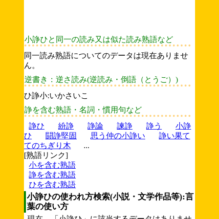
小諍ひと同一の読み又は似た読み熟語など
同一読み熟語についてのデータは現在ありませ
ん。
逆書き：逆さ読み(逆読み・倒語（とうご）)
ひ諍小:いかさいこ
諍を含む熟語・名詞・慣用句など
諍ひ
紛諍
諍論
諫諍
諍う
小諍
ひ
闘諍堅固
思う仲の小諍い
諍い果て
てのちぎり木
...
[熟語リンク]
小を含む熟語
諍を含む熟語
ひを含む熟語
小諍ひの使われ方検索(小説・文学作品等):言
葉の使い方
現在、「小諍ひ」に該当するデータはありませ