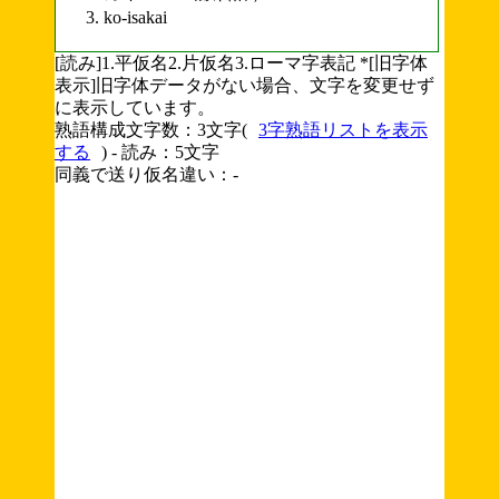
ko-isakai
[読み]1.平仮名2.片仮名3.ローマ字表記 *[旧字体
表示]旧字体データがない場合、文字を変更せず
に表示しています。
熟語構成文字数：3文字(
3字熟語リストを表示
する
) - 読み：5文字
同義で送り仮名違い：-