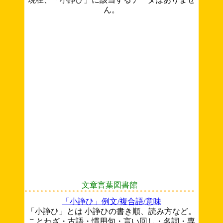
ん。
文章言葉図書館
「小諍ひ」例文/複合語/意味
「小諍ひ」とは 小諍ひの書き順、読み方など。
ことわざ・古語・慣用句・言い回し・名詞・専