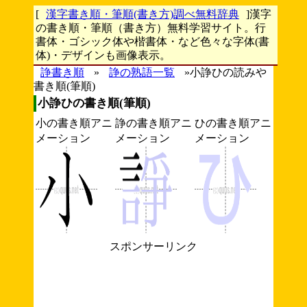
[
漢字書き順・筆順(書き方)調べ無料辞典
]漢字
の書き順・筆順（書き方）無料学習サイト。行
書体・ゴシック体や楷書体・など色々な字体(書
体)・デザインも画像表示。
諍書き順
»
諍の熟語一覧
»小諍ひの読みや
書き順(筆順)
小諍ひの書き順(筆順)
小の書き順アニ
諍の書き順アニ
ひの書き順アニ
メーション
メーション
メーション
スポンサーリンク