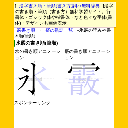
[
漢字書き順・筆順(書き方)調べ無料辞典
]漢字
の書き順・筆順（書き方）無料学習サイト。行
書体・ゴシック体や楷書体・など色々な字体(書
体)・デザインも画像表示。
霰書き順
»
霰の熟語一覧
»氷霰の読みや書
き順(筆順)
氷霰の書き順(筆順)
氷の書き順アニメーシ
霰の書き順アニメーシ
ョン
ョン
スポンサーリンク