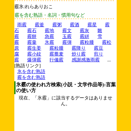
霰氷:れらありおこ
霰を含む熟語・名詞・慣用句など
雨霰
霰釜
霰粥
霰酒
霰星
霰
石
霰石
霰地
霰文
霰灰
雛
霰
霰餅
急霰
玉霰
霰絣
雪
霰
霰羹
氷霰
霰弾
霰粒腫
霰松
原
霰生姜
霰粒腫
霰降り
霰豆
腐
霰小紋
霰蕎麦
炒り霰
煎り
霰
爆弾霰
行儀霰
感謝感激雨霰
...
[熟語リンク]
氷を含む熟語
霰を含む熟語
氷霰の使われ方検索(小説・文学作品等):言葉
の使い方
現在、「氷霰」に該当するデータはありませ
ん。