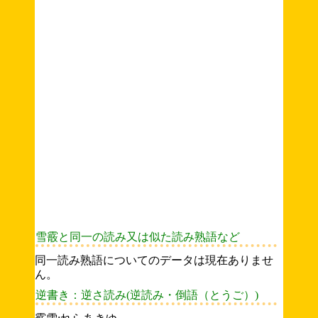
雪霰と同一の読み又は似た読み熟語など
同一読み熟語についてのデータは現在ありませ
ん。
逆書き：逆さ読み(逆読み・倒語（とうご）)