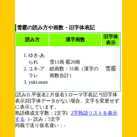
雪霰の読み方や画数・旧字体表記
旧字体
読み方
漢字画数
表示
ゆき-あ
られ
雪11画 霰20画
雪霰
ユキ-ア
総画数：31画（漢字の
ラレ
画数合計）
yuki-arare
[読み]1.平仮名2.片仮名3.ローマ字表記 *[旧字体
表示]旧字体データがない場合、文字を変更せず
に表示しています。
熟語構成文字数：2文字(
2字熟語リストを表示
する
) - 読み：5文字
同義で送り仮名違い：-