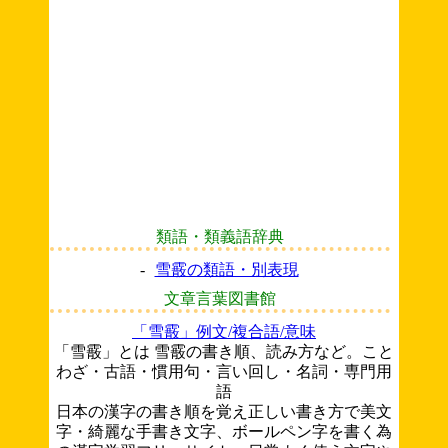
類語・類義語辞典
-
雪霰の類語・別表現
文章言葉図書館
「雪霰」例文/複合語/意味
「雪霰」とは 雪霰の書き順、読み方など。こと
わざ・古語・慣用句・言い回し・名詞・専門用
語
日本の漢字の書き順を覚え正しい書き方で美文
字・綺麗な手書き文字、ボールペン字を書く為