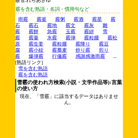
霰雪:れらあきゆ
霰を含む熟語・名詞・慣用句など
雨霰
霰釜
霰粥
霰酒
霰星
霰
石
霰石
霰地
霰文
霰灰
雛
霰
霰餅
急霰
玉霰
霰絣
雪
霰
霰羹
氷霰
霰弾
霰粒腫
霰松
原
霰生姜
霰粒腫
霰降り
霰豆
腐
霰小紋
霰蕎麦
炒り霰
煎り
霰
爆弾霰
行儀霰
感謝感激雨霰
...
[熟語リンク]
雪を含む熟語
霰を含む熟語
雪霰の使われ方検索(小説・文学作品等):言葉
の使い方
現在、「雪霰」に該当するデータはありませ
ん。