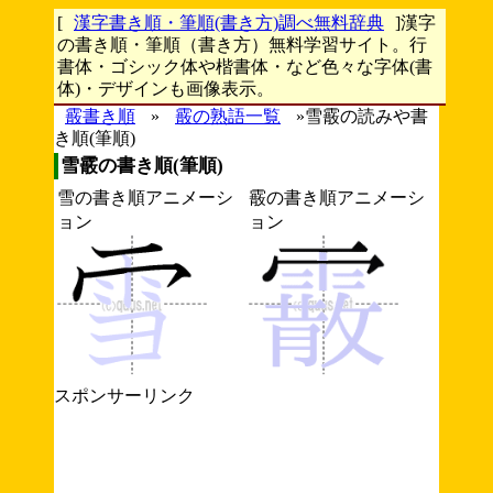
[
漢字書き順・筆順(書き方)調べ無料辞典
]漢字
の書き順・筆順（書き方）無料学習サイト。行
書体・ゴシック体や楷書体・など色々な字体(書
体)・デザインも画像表示。
霰書き順
»
霰の熟語一覧
»雪霰の読みや書
き順(筆順)
雪霰の書き順(筆順)
雪の書き順アニメーシ
霰の書き順アニメーシ
ョン
ョン
スポンサーリンク