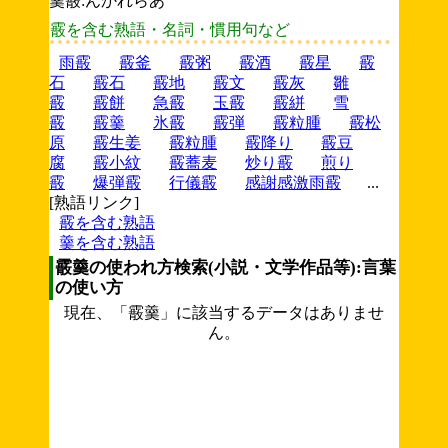
羹霰:んかれらあ
霰を含む熟語・名詞・慣用句など
雨霰
霰釜
霰粥
霰酒
霰星
霰
石
霰石
霰地
霰文
霰灰
雛
霰
霰餅
急霰
玉霰
霰絣
雪
霰
霰羹
氷霰
霰弾
霰粒腫
霰松
原
霰生姜
霰粒腫
霰降り
霰豆
腐
霰小紋
霰蕎麦
炒り霰
煎り
霰
爆弾霰
行儀霰
感謝感激雨霰
...
[熟語リンク]
霰を含む熟語
羹を含む熟語
霰羹の使われ方検索(小説・文学作品等):言葉
の使い方
現在、「霰羹」に該当するデータはありませ
ん。