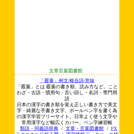
文章言葉図書館
「霰羹」例文/複合語/意味
「霰羹」とは 霰羹の書き順、読み方など。こと
わざ・古語・慣用句・言い回し・名詞・専門用
語
日本の漢字の書き順を覚え正しい書き方で美文
字・綺麗な手書き文字、ボールペン字を書く為
の漢字学習フリーサイト。日常よく使う文字や
常用漢字など幅広くカバー。ペン字練習帳
類語・同義語辞典
/
文章・言葉図書館
/
FX