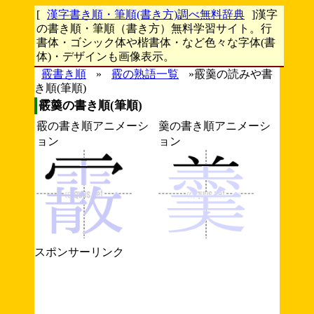
[
漢字書き順・筆順(書き方)調べ無料辞典
]漢字
の書き順・筆順（書き方）無料学習サイト。行
書体・ゴシック体や楷書体・など色々な字体(書
体)・デザインも画像表示。
霰書き順
»
霰の熟語一覧
»霰羹の読みや書
き順(筆順)
霰羹の書き順(筆順)
霰の書き順アニメーシ
羹の書き順アニメーシ
ョン
ョン
スポンサーリンク