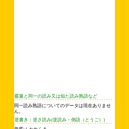
霰羹と同一の読み又は似た読み熟語など
同一読み熟語についてのデータは現在ありませ
ん。
逆書き：逆さ読み(逆読み・倒語（とうご）)