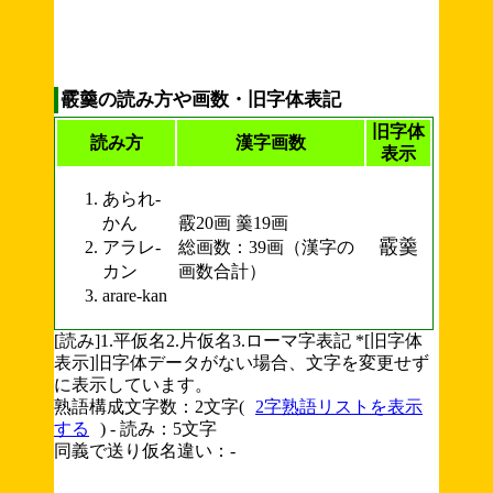
霰羹の読み方や画数・旧字体表記
旧字体
読み方
漢字画数
表示
あられ-
かん
霰20画 羹19画
霰羹
アラレ-
総画数：39画（漢字の
カン
画数合計）
arare-kan
[読み]1.平仮名2.片仮名3.ローマ字表記 *[旧字体
表示]旧字体データがない場合、文字を変更せず
に表示しています。
熟語構成文字数：2文字(
2字熟語リストを表示
する
) - 読み：5文字
同義で送り仮名違い：-