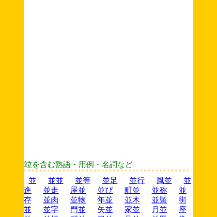
竝を含む熟語・用例・名詞など
並
並並
並等
並足
並行
風並
並
進
並走
屋並
並び
町並
並称
並
存
並肉
並物
年並
並木
並製
街
並
並字
門並
矢並
家並
月並
座