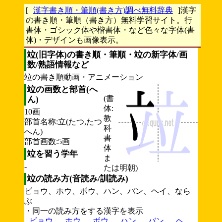
[
漢字書き順・筆順(書き方)調べ無料辞典
]漢字
の書き順・筆順（書き方）無料学習サイト。行
書体・ゴシック体や楷書体・など色々な字体(書
体)・デザインも画像表示。
竝(旧字体)の書き順・筆順・竝の新字体/画
数/熟語情報など
竝の書き順動画・アニメーション
竝の画数と部首(へ
(書
ん)
体:
10画
教
部首名称:立(たつ,たつ
科
へん)
書
部首画数:5画
体
竝を習う学年
ま
-
たは明朝)
竝の読み方(音読み/訓読み)
ビョウ、ホウ、ボウ、ハン、バン、ヘイ、なら
ぶ
・同一の読み方をする漢字を表示
ビョウ
ホウ
ボウ
ハン
バン
ヘ