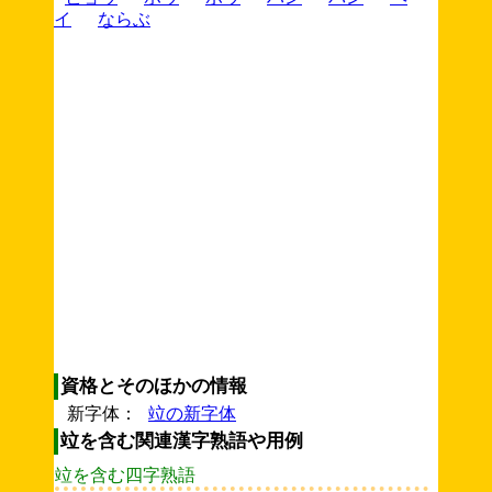
イ
ならぶ
資格とそのほかの情報
新字体：
竝の新字体
竝を含む関連漢字熟語や用例
竝を含む四字熟語