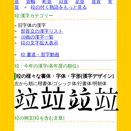
並
並幅
町並
日並
足並
並置
常
並
»
竝の付く熟語をもっと見る
竝:漢字カテゴリー
» 旧字体の漢字
»
部首立の漢字リスト
»
10画の漢字一覧
»
竝の文字拡大表示
»
竝 書道・習字動画
竝：今年の漢字(各年度の順位)
竝の様々な書体・字体・字形[漢字デザイン]
左から順に楷書体/ゴシック体/行書体/明朝体
竝の例文[竝を含む文章]