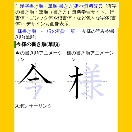
[
漢字書き順・筆順(書き方)調べ無料辞典
]漢字
の書き順・筆順（書き方）無料学習サイト。行
書体・ゴシック体や楷書体・など色々な字体(書
体)・デザインも画像表示。
様書き順
»
様の熟語一覧
»今様の読みや書
き順(筆順)
今様の書き順(筆順)
今の書き順アニメーシ
様の書き順アニメーシ
ョン
ョン
スポンサーリンク