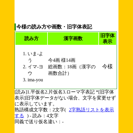
今様の読み方や画数・旧字体表記
旧字体
読み方
漢字画数
表示
いま-よ
う
今4画 様14画
今樣
イマ-ヨ
総画数：18画（漢字の
ウ
画数合計）
ima-you
[読み]1.平仮名2.片仮名3.ローマ字表記 *[旧字体
表示]旧字体データがない場合、文字を変更せず
に表示しています。
熟語構成文字数：2文字(
2字熟語リストを表示
する
) - 読み：4文字
同義で送り仮名違い：-