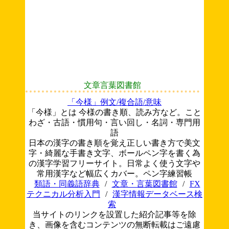
文章言葉図書館
「今様」例文/複合語/意味
「今様」とは 今様の書き順、読み方など。こと
わざ・古語・慣用句・言い回し・名詞・専門用
語
日本の漢字の書き順を覚え正しい書き方で美文
字・綺麗な手書き文字、ボールペン字を書く為
の漢字学習フリーサイト。日常よく使う文字や
常用漢字など幅広くカバー。ペン字練習帳
類語・同義語辞典
/
文章・言葉図書館
/
FX
テクニカル分析入門
/
漢字情報データベース検
索
当サイトのリンクを設置した紹介記事等を除
き、画像を含むコンテンツの無断転載はご遠慮