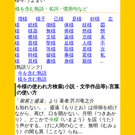
様今:うよまい
様を含む熟語・名詞・慣用句など
増様
様子
己様
是様
好様
左
様
総様
側様
体様
紋様
図
様
様器
無様
善様
然様
態
様
椎様
文様
返様
北様
末
様
昔様
聖様
反様
人様
不
様
出様
等様
取様
若様
次
様
時様
僻様
事様
変様
私
様
其様
書様
身様
親様
...
[熟語リンク]
今を含む熟語
様を含む熟語
今様の使われ方検索(小説・文学作品等):言葉
の使い方
「
袈裟と盛遠
」より 著者:芥川竜之介
も知れない。」 盛遠《もりとお》は徘徊を続け
ながら、再び、口を開かない。月明《つきあか
り》。どこかで
今様
《いまよう》を謡《うた》
う声がする。 げに人間の心こそ、無明《むみょ
う》の闇も異《ことな》らね....