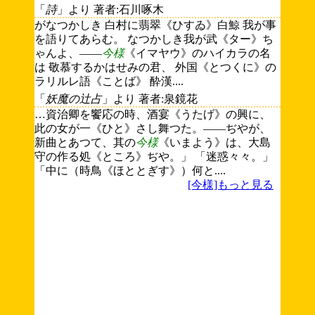
「
詩
」より 著者:石川啄木
がなつかしき 白村に翡翠《ひすゐ》白鯨 我が事
を語りてあらむ。 なつかしき我が武《ター》ち
ゃんよ、――
今様
《イマヤウ》のハイカラの名
は 敬慕するかはせみの君、 外国《とつくに》の
ラリルレ語《ことば》 酔漢....
「
妖魔の辻占
」より 著者:泉鏡花
…資治卿を饗応の時、酒宴《うたげ》の興に、
此の女が一《ひと》さし舞つた。――ぢやが、
新曲とあつて、其の
今様
《いまよう》は、大島
守の作る処《ところ》ぢや。」 「迷惑々々。」
「中に（時鳥《ほととぎす》）何と....
[今様]もっと見る