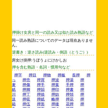
押掛け女房と同一の読み又は似た読み熟語など
同一読み熟語についてのデータは現在ありませ
ん。
逆書き：逆さ読み(逆読み・倒語（とうご）)
房女け掛押:うぼうょにけかしお
押を含む熟語・名詞・慣用句など
押字
押目
押物
押板
長押
押
っ
押売
押買
押波
押湯
押
麦
押傷
押手
押葉
手押
押
紙
押脚
押韻
押印
押書
押
川
押丁
押捺
押妨
押領
押
送
押収
押紙
略押
押花
押
箱
押伍
押形
押後
花押
押