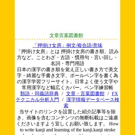
文章言葉図書館
「押掛け女房」例文/複合語/意味
「押掛け女房」とは 押掛け女房の書き順、読み
方など。ことわざ・古語・慣用句・言い回し・
名詞・専門用語
日本の漢字の書き順を覚え正しい書き方で美文
字・綺麗な手書き文字、ボールペン字を書く為
の漢字学習フリーサイト。日常よく使う文字や
常用漢字など幅広くカバー。ペン字練習帳
類語・同義語辞典
/
文章・言葉図書館
/
FX
テクニカル分析入門
/
漢字情報データベース検
索
当サイトのリンクを設置した紹介記事等を除
き、画像を含むコンテンツの無断転載はご遠慮
くださいますよう宜しくお願い致します。
How
to write kanji and learning of the kanji.kanji stroke