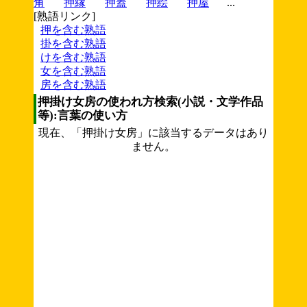
角
押縁
押蓋
押絵
押屋
...
[熟語リンク]
押を含む熟語
掛を含む熟語
けを含む熟語
女を含む熟語
房を含む熟語
押掛け女房の使われ方検索(小説・文学作品
等):言葉の使い方
現在、「押掛け女房」に該当するデータはあり
ません。