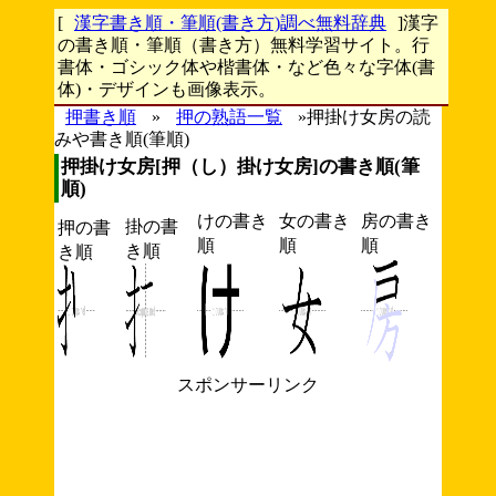
[
漢字書き順・筆順(書き方)調べ無料辞典
]漢字
の書き順・筆順（書き方）無料学習サイト。行
書体・ゴシック体や楷書体・など色々な字体(書
体)・デザインも画像表示。
押書き順
»
押の熟語一覧
»押掛け女房の読
みや書き順(筆順)
押掛け女房[押（し）掛け女房]の書き順(筆
順)
けの書き
女の書き
房の書き
掛の書
押の書
順
順
順
き順
き順
スポンサーリンク