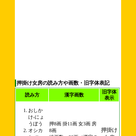
押掛け女房の読み方や画数・旧字体表記
旧字体
読み方
漢字画数
表示
おしか
け-にょ
うぼう
押8画 掛11画 女3画 房
押掛け
オシカ
8画