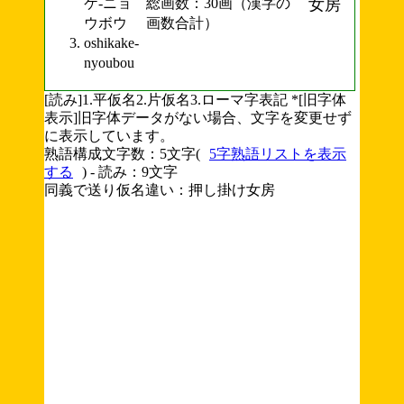
ケ-ニョ
総画数：30画（漢字の
女房
ウボウ
画数合計）
oshikake-
nyoubou
[読み]1.平仮名2.片仮名3.ローマ字表記 *[旧字体
表示]旧字体データがない場合、文字を変更せず
に表示しています。
熟語構成文字数：5文字(
5字熟語リストを表示
する
) - 読み：9文字
同義で送り仮名違い：押し掛け女房