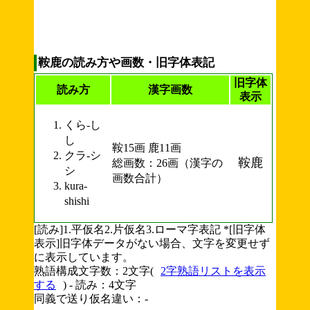
鞍鹿の読み方や画数・旧字体表記
旧字体
読み方
漢字画数
表示
くら-し
し
鞍15画 鹿11画
クラ-シ
鞍鹿
総画数：26画（漢字の
シ
画数合計）
kura-
shishi
[読み]1.平仮名2.片仮名3.ローマ字表記 *[旧字体
表示]旧字体データがない場合、文字を変更せず
に表示しています。
熟語構成文字数：2文字(
2字熟語リストを表示
する
) - 読み：4文字
同義で送り仮名違い：-