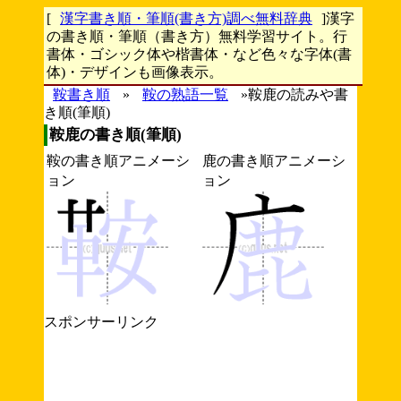
[
漢字書き順・筆順(書き方)調べ無料辞典
]漢字
の書き順・筆順（書き方）無料学習サイト。行
書体・ゴシック体や楷書体・など色々な字体(書
体)・デザインも画像表示。
鞍書き順
»
鞍の熟語一覧
»鞍鹿の読みや書
き順(筆順)
鞍鹿の書き順(筆順)
鞍の書き順アニメーシ
鹿の書き順アニメーシ
ョン
ョン
スポンサーリンク