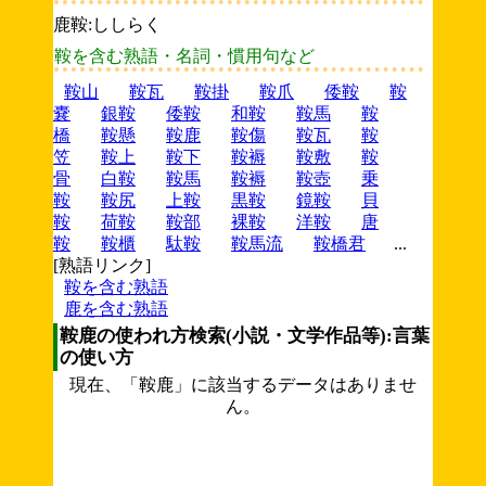
鹿鞍:ししらく
鞍を含む熟語・名詞・慣用句など
鞍山
鞍瓦
鞍掛
鞍爪
倭鞍
鞍
嚢
銀鞍
倭鞍
和鞍
鞍馬
鞍
橋
鞍懸
鞍鹿
鞍傷
鞍瓦
鞍
笠
鞍上
鞍下
鞍褥
鞍敷
鞍
骨
白鞍
鞍馬
鞍褥
鞍壺
乗
鞍
鞍尻
上鞍
黒鞍
鏡鞍
貝
鞍
荷鞍
鞍部
裸鞍
洋鞍
唐
鞍
鞍櫃
駄鞍
鞍馬流
鞍橋君
...
[熟語リンク]
鞍を含む熟語
鹿を含む熟語
鞍鹿の使われ方検索(小説・文学作品等):言葉
の使い方
現在、「鞍鹿」に該当するデータはありませ
ん。