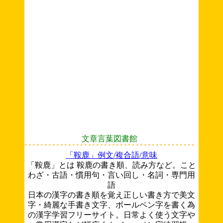
文章言葉図書館
「鞍鹿」例文/複合語/意味
「鞍鹿」とは 鞍鹿の書き順、読み方など。こと
わざ・古語・慣用句・言い回し・名詞・専門用
語
日本の漢字の書き順を覚え正しい書き方で美文
字・綺麗な手書き文字、ボールペン字を書く為
の漢字学習フリーサイト。日常よく使う文字や