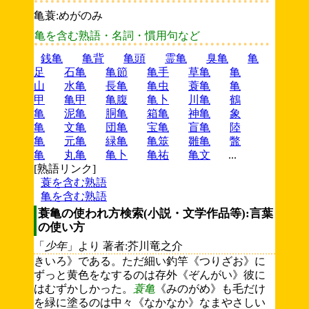
亀蓑:めがのみ
亀を含む熟語・名詞・慣用句など
銭亀
亀背
亀頭
霊亀
臭亀
亀
足
石亀
亀節
亀手
草亀
亀
山
水亀
長亀
亀虫
蓑亀
亀
甲
亀甲
亀腹
亀卜
川亀
鶴
亀
泥亀
胴亀
箱亀
神亀
象
亀
文亀
団亀
宝亀
盲亀
陸
亀
元亀
緑亀
亀筮
雛亀
鼈
亀
丸亀
亀卜
亀祐
亀文
...
[熟語リンク]
蓑を含む熟語
亀を含む熟語
蓑亀の使われ方検索(小説・文学作品等):言葉
の使い方
「
少年
」より 著者:芥川竜之介
きいろ》である。ただ細い釣竿《つりざお》に
ずっと黄色をなするのは存外《ぞんがい》彼に
はむずかしかった。
蓑亀
《みのがめ》も毛だけ
を緑に塗るのは中々《なかなか》なまやさしい