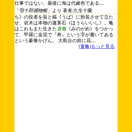
仕事ではない。最後に海は代赭色である....
「
顎十郎捕物帳
」より 著者:久生十蘭
ち》の役者を翁と嫗《うば》に扮装させて立た
せ、岩木は本物の蓬莱石《ほうらいいし》。亀
はこれもまた生きた
蓑亀
《みのがめ》をつかっ
て、甲羅に金泥で『寿』という字が書いてある
という豪奢かげん。 大島台の前に花....
[蓑亀]もっと見る