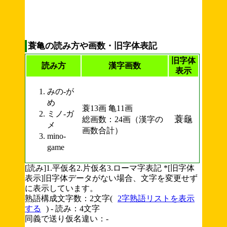
蓑亀の読み方や画数・旧字体表記
旧字体
読み方
漢字画数
表示
みの-が
め
蓑13画 亀11画
ミノ-ガ
蓑龜
総画数：24画（漢字の
メ
画数合計）
mino-
game
[読み]1.平仮名2.片仮名3.ローマ字表記 *[旧字体
表示]旧字体データがない場合、文字を変更せず
に表示しています。
熟語構成文字数：2文字(
2字熟語リストを表示
する
) - 読み：4文字
同義で送り仮名違い：-