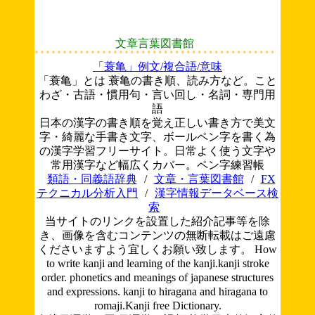
文章言葉図書館
「蓑亀」例文/複合語/意味
「蓑亀」とは 蓑亀の書き順、読み方など。こと
わざ・古語・慣用句・言い回し・名詞・専門用
語
日本の漢字の書き順を覚え正しい書き方で美文
字・綺麗な手書き文字、ボールペン字を書く為
の漢字学習フリーサイト。日常よく使う文字や
常用漢字など幅広くカバー。ペン字練習帳
類語・同義語辞典
/
文章・言葉図書館
/
FX
テクニカル分析入門
/
漢字情報データベース検
索
当サイトのリンクを設置した紹介記事等を除
き、画像を含むコンテンツの無断転載はご遠慮
くださいますよう宜しくお願い致します。
How
to write kanji and learning of the kanji.kanji stroke
order. phonetics and meanings of japanese structures
and expressions. kanji to hiragana and hiragana to
romaji.Kanji free Dictionary.