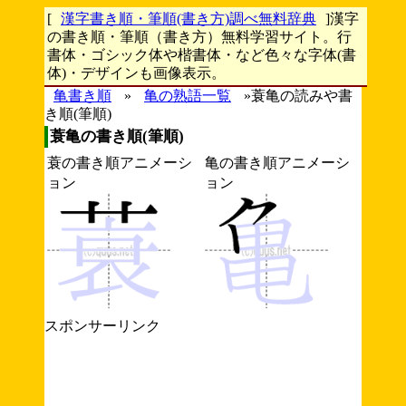
[
漢字書き順・筆順(書き方)調べ無料辞典
]漢字
の書き順・筆順（書き方）無料学習サイト。行
書体・ゴシック体や楷書体・など色々な字体(書
体)・デザインも画像表示。
亀書き順
»
亀の熟語一覧
»蓑亀の読みや書
き順(筆順)
蓑亀の書き順(筆順)
蓑の書き順アニメーシ
亀の書き順アニメーシ
ョン
ョン
スポンサーリンク