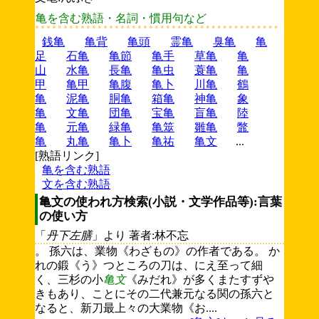
亀を含む熟語・名詞・慣用句など
銭亀
亀背
亀頭
霊亀
臭亀
亀
足
石亀
亀節
亀手
草亀
亀
山
水亀
長亀
亀虫
蓑亀
亀
甲
亀甲
亀腹
亀卜
川亀
鶴
亀
泥亀
胴亀
箱亀
神亀
象
亀
文亀
団亀
宝亀
盲亀
陸
亀
元亀
緑亀
亀筮
雛亀
鼈
亀
丸亀
亀卜
亀祐
亀文
...
[熟語リンク]
亀を含む熟語
文を含む熟語
亀文の使われ方検索(小説・文学作品等):言葉
の使い方
「
丹下左膳
」より 著者:林不忘
。 孫六は、業物《わざもの》の作者である。 か
れの鍛《う》つところの刀は、にえ至って細
く、三杉の小
亀文
《みだれ》が多くまたすずや
きもあり、ことにその二代兼元なる関の孫六と
なると、新刀最上々の大業物《お....