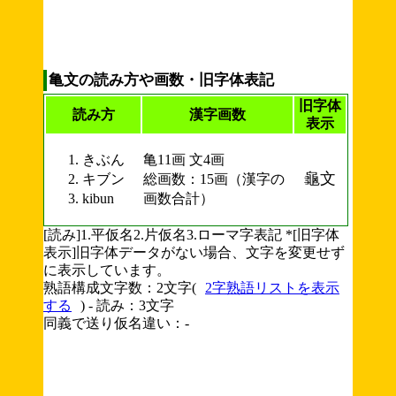
亀文の読み方や画数・旧字体表記
旧字体
読み方
漢字画数
表示
きぶん
亀11画 文4画
龜文
キブン
総画数：15画（漢字の
kibun
画数合計）
[読み]1.平仮名2.片仮名3.ローマ字表記 *[旧字体
表示]旧字体データがない場合、文字を変更せず
に表示しています。
熟語構成文字数：2文字(
2字熟語リストを表示
する
) - 読み：3文字
同義で送り仮名違い：-