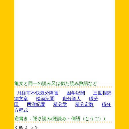
亀文と同一の読み又は似た読み熟語など
月経前不快気分障害
困学紀聞
三世相錦
繍文章
松漠紀聞
職分資人
職分
田
西洋紀聞
積分学
積分定数
積分
方程式
逆書き：逆さ読み(逆読み・倒語（とうご）)
文亀:んぶき