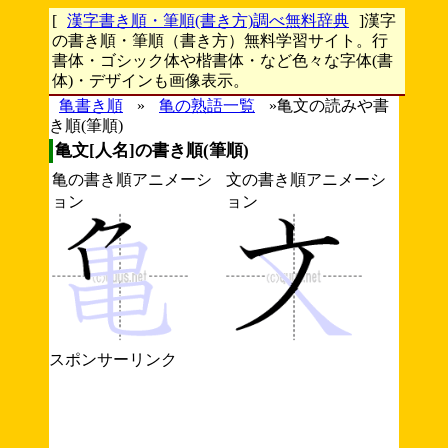
[
漢字書き順・筆順(書き方)調べ無料辞典
]漢字
の書き順・筆順（書き方）無料学習サイト。行
書体・ゴシック体や楷書体・など色々な字体(書
体)・デザインも画像表示。
亀書き順
»
亀の熟語一覧
»亀文の読みや書
き順(筆順)
亀文[人名]の書き順(筆順)
亀の書き順アニメーシ
文の書き順アニメーシ
ョン
ョン
スポンサーリンク