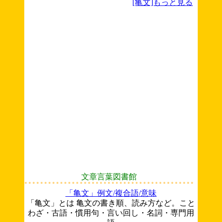
[亀文]もっと見る
文章言葉図書館
「亀文」例文/複合語/意味
「亀文」とは 亀文の書き順、読み方など。こと
わざ・古語・慣用句・言い回し・名詞・専門用