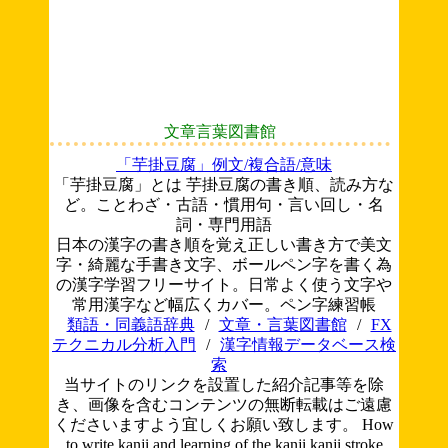
文章言葉図書館
「芋掛豆腐」例文/複合語/意味
「芋掛豆腐」とは 芋掛豆腐の書き順、読み方な
ど。ことわざ・古語・慣用句・言い回し・名
詞・専門用語
日本の漢字の書き順を覚え正しい書き方で美文
字・綺麗な手書き文字、ボールペン字を書く為
の漢字学習フリーサイト。日常よく使う文字や
常用漢字など幅広くカバー。ペン字練習帳
類語・同義語辞典
/
文章・言葉図書館
/
FX
テクニカル分析入門
/
漢字情報データベース検
索
当サイトのリンクを設置した紹介記事等を除
き、画像を含むコンテンツの無断転載はご遠慮
くださいますよう宜しくお願い致します。
How
to write kanji and learning of the kanji.kanji stroke