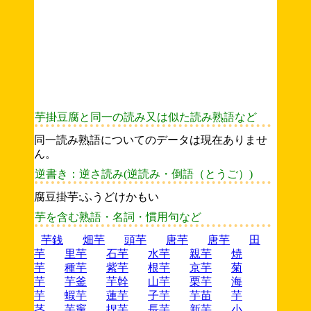
芋掛豆腐と同一の読み又は似た読み熟語など
同一読み熟語についてのデータは現在ありませ
ん。
逆書き：逆さ読み(逆読み・倒語（とうご）)
腐豆掛芋:ふうどけかもい
芋を含む熟語・名詞・慣用句など
芋銭
畑芋
頭芋
唐芋
唐芋
田
芋
里芋
石芋
水芋
親芋
焼
芋
種芋
紫芋
根芋
京芋
菊
芋
芋釜
芋幹
山芋
栗芋
海
芋
蝦芋
蓮芋
子芋
芋苗
芋
茎
芋竈
捏芋
長芋
新芋
小