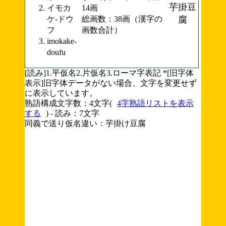
芋掛豆
イモカ
14画
ケ-ドウ
総画数：38画（漢字の
腐
フ
画数合計）
imokake-
doufu
[読み]1.平仮名2.片仮名3.ローマ字表記 *[旧字体
表示]旧字体データがない場合、文字を変更せず
に表示しています。
熟語構成文字数：4文字(
4字熟語リストを表示
する
) - 読み：7文字
同義で送り仮名違い：芋掛け豆腐