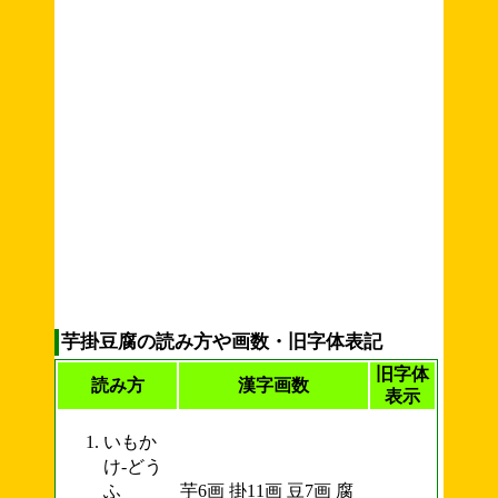
芋掛豆腐の読み方や画数・旧字体表記
旧字体
読み方
漢字画数
表示
いもか
け-どう
ふ
芋6画 掛11画 豆7画 腐