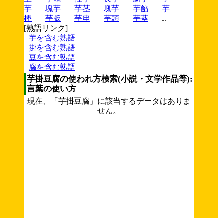
芋
塊芋
芋茎
塊芋
芋餡
芋
棒
芋版
芋串
芋頭
芋茎
...
[熟語リンク]
芋を含む熟語
掛を含む熟語
豆を含む熟語
腐を含む熟語
芋掛豆腐の使われ方検索(小説・文学作品等):
言葉の使い方
現在、「芋掛豆腐」に該当するデータはありま
せん。