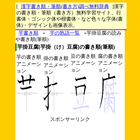
[
漢字書き順・筆順(書き方)調べ無料辞典
]漢字
の書き順・筆順（書き方）無料学習サイト。行
書体・ゴシック体や楷書体・など色々な字体(書
体)・デザインも画像表示。
芋書き順
»
芋の熟語一覧
»芋掛豆腐の読み
や書き順(筆順)
芋掛豆腐[芋掛（け）豆腐]の書き順(筆順)
豆の書き順
腐の書き順
芋の書き順
掛の書き順
アニメーシ
アニメーシ
アニメーシ
アニメーシ
ョン
ョン
ョン
ョン
スポンサーリンク