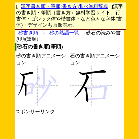
[
漢字書き順・筆順(書き方)調べ無料辞典
]漢字
の書き順・筆順（書き方）無料学習サイト。行
書体・ゴシック体や楷書体・など色々な字体(書
体)・デザインも画像表示。
砂書き順
»
砂の熟語一覧
»砂石の読みや書
き順(筆順)
砂石の書き順(筆順)
砂の書き順アニメーシ
石の書き順アニメーシ
ョン
ョン
スポンサーリンク