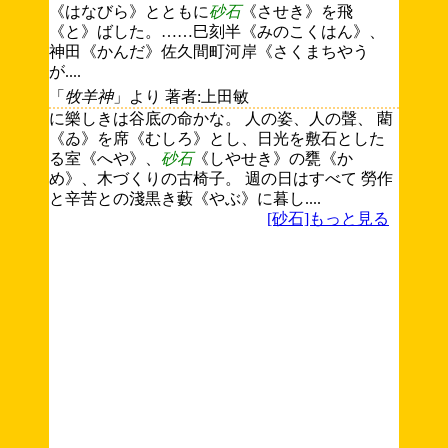
《はなびら》とともに
砂石
《させき》を飛
《と》ばした。……巳刻半《みのこくはん》、
神田《かんだ》佐久間町河岸《さくまちやう
が....
「
牧羊神
」より 著者:上田敏
に樂しきは谷底の命かな。 人の姿、人の聲、 藺
《ゐ》を席《むしろ》とし、日光を敷石とした
る室《へや》、
砂石
《しやせき》の甕《か
め》、木づくりの古椅子。 週の日はすべて 勞作
と辛苦との淺黒き藪《やぶ》に暮し....
[砂石]もっと見る