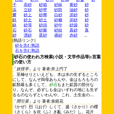
子
高砂
砂箱
砂鉢
黄砂
砂
浜
立砂
砂壁
砂防
油砂
砂
嚢
砂上
砂塵
白砂
泥砂
砂
鉄
砂土
砂土
砂糖
泥砂
砂
鉢
砂漠
砂頭
砂中
砂袋
砂
石
砂石
砂脈
砂紋
真砂
真
砂
漂砂
星砂
盛砂
赤砂
...
[熟語リンク]
砂を含む熟語
石を含む熟語
砂石の使われ方検索(小説・文学作品等):言葉
の使い方
「
妖怪学
」より 著者:井上円了
、至極せりといえども、木は水の生ずるところ
にして、なんぞ両母あらんや。金はもろもろの
鉱類最も多くして、
砂石
もまた鉱質の部分な
り。なんぞ、必ずしも金はいずれの地にも生ず
るものならずといわんや。これ、土生金の....
「
間引菜
」より 著者:泉鏡花
《かぜ》烈《はげ》しくて、盛《さかり》の櫻
《さくら》を吹《ふ》き亂《みだ》し、花片