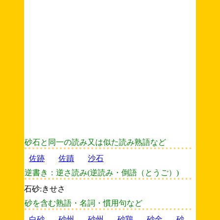
砂石と同一の読み又は似た読み熟語など
佐跡
佐蹟
沙石
逆書き：逆さ読み(逆読み・倒語（とうご）)
石砂:きせさ
砂を含む熟語・名詞・慣用句など
白砂
砂州
砂州
砂鶏
砂金
砂