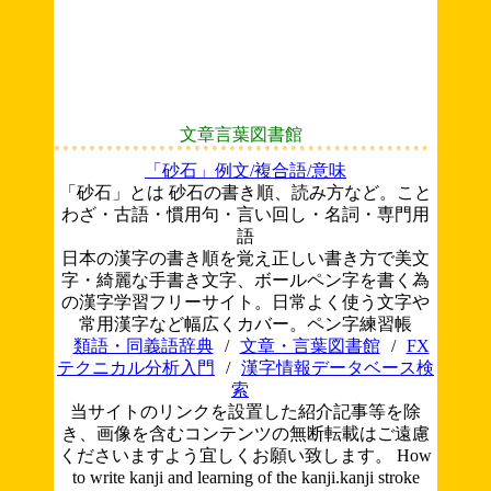
文章言葉図書館
「砂石」例文/複合語/意味
「砂石」とは 砂石の書き順、読み方など。こと
わざ・古語・慣用句・言い回し・名詞・専門用
語
日本の漢字の書き順を覚え正しい書き方で美文
字・綺麗な手書き文字、ボールペン字を書く為
の漢字学習フリーサイト。日常よく使う文字や
常用漢字など幅広くカバー。ペン字練習帳
類語・同義語辞典
/
文章・言葉図書館
/
FX
テクニカル分析入門
/
漢字情報データベース検
索
当サイトのリンクを設置した紹介記事等を除
き、画像を含むコンテンツの無断転載はご遠慮
くださいますよう宜しくお願い致します。
How
to write kanji and learning of the kanji.kanji stroke