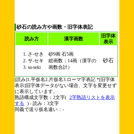
砂石の読み方や画数・旧字体表記
旧字体
読み方
漢字画数
表示
さ-せき
砂9画 石5画
砂石
サ-セキ
総画数：14画（漢字の
sa-seki
画数合計）
[読み]1.平仮名2.片仮名3.ローマ字表記 *[旧字体
表示]旧字体データがない場合、文字を変更せず
に表示しています。
熟語構成文字数：2文字(
2字熟語リストを表示
する
) - 読み：3文字
同義で送り仮名違い：-