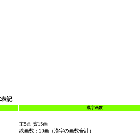
体表記
漢字画数
主5画 賓15画
総画数：20画（漢字の画数合計）