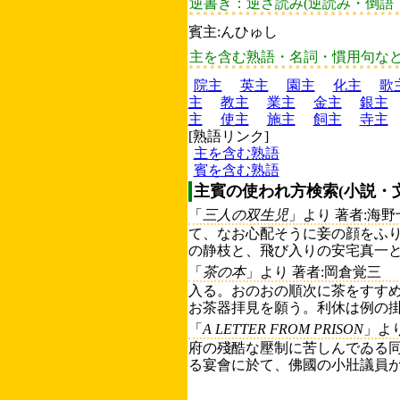
逆書き：逆さ読み(逆読み・倒語
賓主:んひゅし
主を含む熟語・名詞・慣用句な
院主
英主
園主
化主
歌
主
教主
業主
金主
銀主
主
使主
施主
飼主
寺主
[熟語リンク]
主を含む熟語
賓を含む熟語
主賓の使われ方検索(小説・
「
三人の双生児
」より 著者:海野
て、なお心配そうに妾の顔をふり
の静枝と、飛び入りの安宅真一と
「
茶の本
」より 著者:岡倉覚三
入る。おのおの順次に茶をすす
お茶器拝見を願う。利休は例の掛
「
A LETTER FROM PRISON
」より
府の殘酷な壓制に苦しんでゐる
る宴會に於て、佛國の小壯議員が