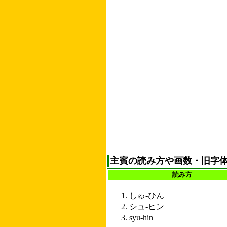
主賓の読み方や画数・旧字
読み方
しゅ-ひん
シュ-ヒン
syu-hin