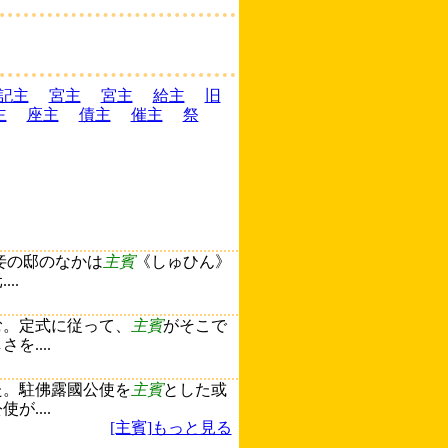
記主
宮主
宮主
給主
旧
主
座主
債主
催主
祭
妾の邸のなかは
主賓
《しゅひん》
..
む。定式に従って、
主賓
がそこで
....
た。駐佛露國公使を
主賓
とした或
....
[主賓]もっと見る