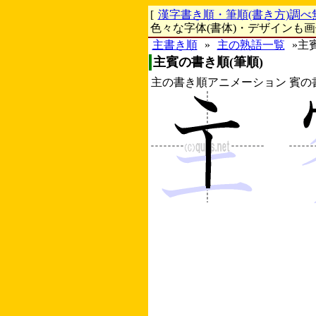
[
漢字書き順・筆順(書き方)調べ
色々な字体(書体)・デザインも
主書き順
»
主の熟語一覧
»主
主賓の書き順(筆順)
主の書き順アニメーション
賓の