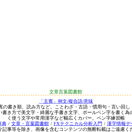
文章言葉図書館
「主賓」例文/複合語/意味
主賓の書き順、読み方など。ことわざ・古語・慣用句・言い回し
い書き方で美文字・綺麗な手書き文字、ボールペン字を書く為
く使う文字や常用漢字など幅広くカバー。ペン字練習帳
辞典
/
文章・言葉図書館
/
FXテクニカル分析入門
/
漢字情報デ
介記事等を除き、画像を含むコンテンツの無断転載はご遠慮く