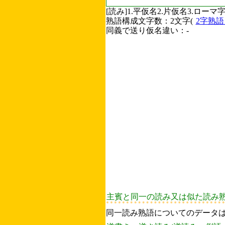
[読み]1.平仮名2.片仮名3.ロ
熟語構成文字数：2文字(
2字熟
同義で送り仮名違い：-
主賓と同一の読み又は似た読み
同一読み熟語についてのデータ