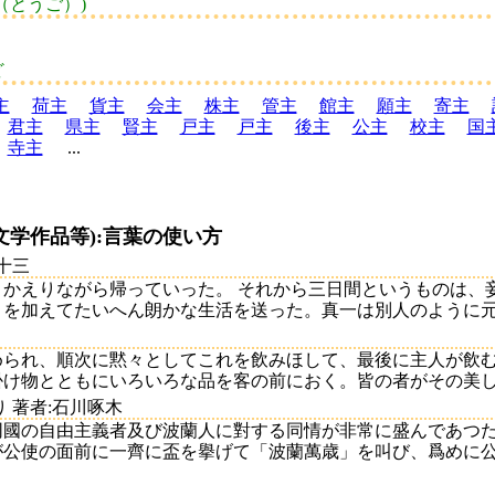
（とうご）)
ど
主
荷主
貨主
会主
株主
管主
館主
願主
寄主
君主
県主
賢主
戸主
戸主
後主
公主
校主
国
寺主
...
文学作品等):言葉の使い方
十三
かえりながら帰っていった。 それから三日間というものは、
を加えてたいへん朗かな生活を送った。真一は別人のように元..
められ、順次に黙々としてこれを飲みほして、最後に主人が飲
け物とともにいろいろな品を客の前におく。皆の者がその美しさを
 著者:石川啄木
同國の自由主義者及び波蘭人に對する同情が非常に盛んであつ
公使の面前に一齊に盃を擧げて「波蘭萬歳」を叫び、爲めに公使が