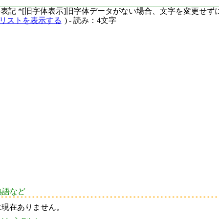
ーマ字表記 *[旧字体表示]旧字体データがない場合、文字を変更せ
語リストを表示する
) - 読み：4文字
熟語など
は現在ありません。