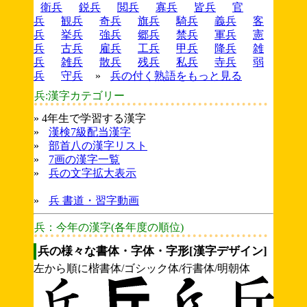
衛兵
鋭兵
閲兵
寡兵
皆兵
官
兵
観兵
奇兵
旗兵
騎兵
義兵
客
兵
挙兵
強兵
郷兵
禁兵
軍兵
憲
兵
古兵
雇兵
工兵
甲兵
降兵
雑
兵
雑兵
散兵
残兵
私兵
寺兵
弱
兵
守兵
»
兵の付く熟語をもっと見る
兵:漢字カテゴリー
» 4年生で学習する漢字
»
漢検7級配当漢字
»
部首八の漢字リスト
»
7画の漢字一覧
»
兵の文字拡大表示
»
兵 書道・習字動画
兵：今年の漢字(各年度の順位)
兵の様々な書体・字体・字形[漢字デザイン]
左から順に楷書体/ゴシック体/行書体/明朝体