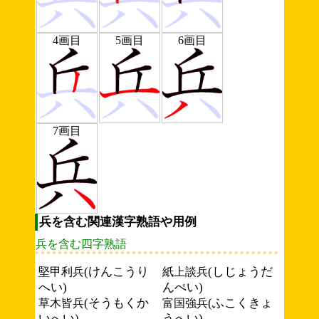
4画目
5画目
6画目
7画目
兵を含む関連漢字熟語や用例
兵を含む四字熟語
(けんこうり
(しじょうだ
堅甲利兵
紙上談兵
へい)
んぺい)
(そうもくか
(ふこくきょ
草木皆兵
富国強兵
いへい)
うへい)