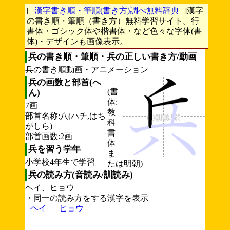
[
漢字書き順・筆順(書き方)調べ無料辞典
]漢字
の書き順・筆順（書き方）無料学習サイト。行
書体・ゴシック体や楷書体・など色々な字体(書
体)・デザインも画像表示。
兵の書き順・筆順・兵の正しい書き方/動画
兵の書き順動画・アニメーション
兵の画数と部首(へ
(書
ん)
体:
7画
教
部首名称:八(ハチ,はち
科
がしら)
書
部首画数:2画
体
兵を習う学年
ま
小学校4年生で学習
たは明朝)
兵の読み方(音読み/訓読み)
ヘイ、ヒョウ
・同一の読み方をする漢字を表示
ヘイ
ヒョウ