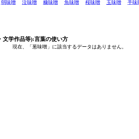
弱味噌
泣味噌
糠味噌
魚味噌
桜味噌
玉味噌
手味
・文学作品等):言葉の使い方
現在、「葱味噌」に該当するデータはありません。