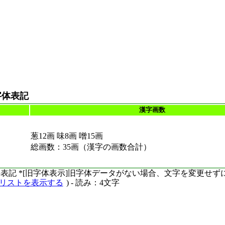
字体表記
漢字画数
葱12画 味8画 噌15画
総画数：35画（漢字の画数合計）
ーマ字表記 *[旧字体表示]旧字体データがない場合、文字を変更せ
語リストを表示する
) - 読み：4文字