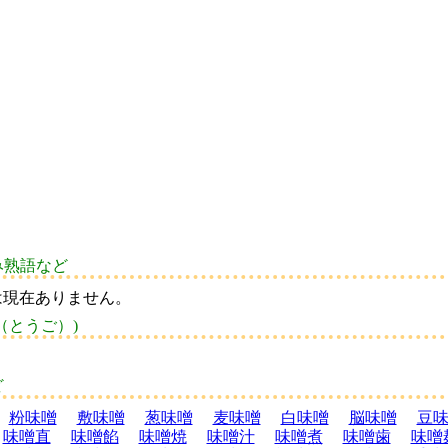
み熟語など
は現在ありません。
（とうご）)
ど
粉味噌
敷味噌
葱味噌
麦味噌
白味噌
脳味噌
豆
味噌直
味噌餡
味噌焼
味噌汁
味噌煮
味噌歯
味噌