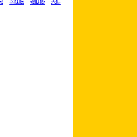
噌
辛味噌
鰹味噌
赤味