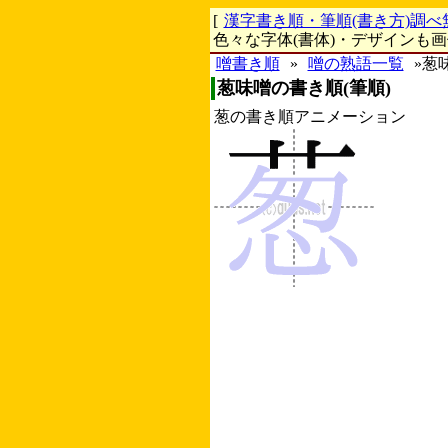
[
漢字書き順・筆順(書き方)調べ
色々な字体(書体)・デザインも
噌書き順
»
噌の熟語一覧
»葱
葱味噌の書き順(筆順)
葱の書き順アニメーション