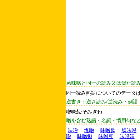
葱味噌と同一の読み又は似た読
同一読み熟語についてのデータ
逆書き：逆さ読み(逆読み・倒語
噌味葱:そみぎね
噌を含む熟語・名詞・慣用句な
味噌
塩噌
味噌糞
鯛味噌
噌
味噌粥
味噌豆
味噌漬