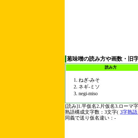
葱味噌の読み方や画数・旧
読み方
ねぎ-みそ
ネギ-ミソ
negi-miso
[読み]1.平仮名2.片仮名3.ロ
熟語構成文字数：3文字(
3字熟
同義で送り仮名違い：-