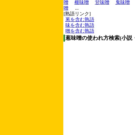
噌
榧味噌
甘味噌
鬼味噌
噌
...
[熟語リンク]
葱を含む熟語
味を含む熟語
噌を含む熟語
葱味噌の使われ方検索(小説