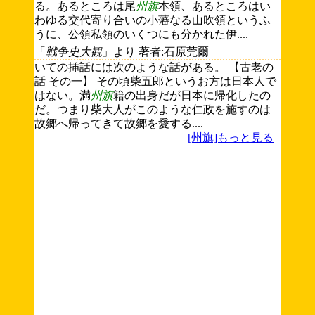
る。あるところは尾
州旗
本領、あるところはい
わゆる交代寄り合いの小藩なる山吹領というふ
うに、公領私領のいくつにも分かれた伊....
「
戦争史大観
」より 著者:石原莞爾
いての挿話には次のような話がある。 【古老の
話 その一】 その頃柴五郎というお方は日本人で
はない。満
州旗
籍の出身だが日本に帰化したの
だ。つまり柴大人がこのような仁政を施すのは
故郷へ帰ってきて故郷を愛する....
[州旗]もっと見る