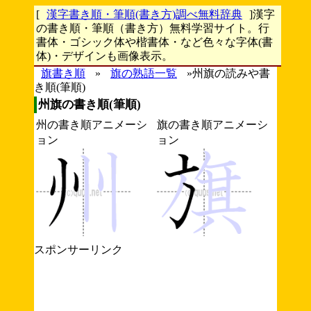
[
漢字書き順・筆順(書き方)調べ無料辞典
]漢字
の書き順・筆順（書き方）無料学習サイト。行
書体・ゴシック体や楷書体・など色々な字体(書
体)・デザインも画像表示。
旗書き順
»
旗の熟語一覧
»州旗の読みや書
き順(筆順)
州旗の書き順(筆順)
州の書き順アニメーシ
旗の書き順アニメーシ
ョン
ョン
スポンサーリンク