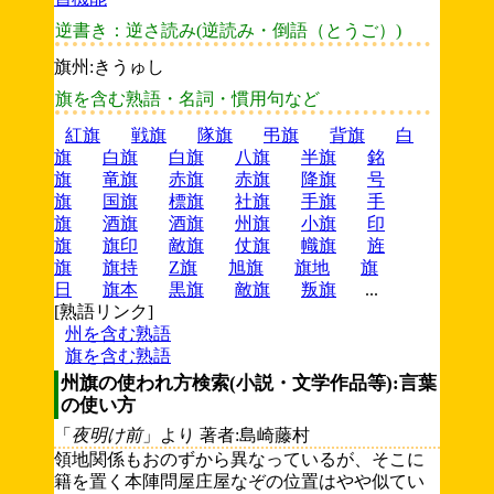
逆書き：逆さ読み(逆読み・倒語（とうご）)
旗州:きうゅし
旗を含む熟語・名詞・慣用句など
紅旗
戦旗
隊旗
弔旗
背旗
白
旗
白旗
白旗
八旗
半旗
銘
旗
竜旗
赤旗
赤旗
降旗
号
旗
国旗
標旗
社旗
手旗
手
旗
酒旗
酒旗
州旗
小旗
印
旗
旗印
敵旗
仗旗
幟旗
旌
旗
旗持
Z旗
旭旗
旗地
旗
日
旗本
黒旗
敵旗
叛旗
...
[熟語リンク]
州を含む熟語
旗を含む熟語
州旗の使われ方検索(小説・文学作品等):言葉
の使い方
「
夜明け前
」より 著者:島崎藤村
領地関係もおのずから異なっているが、そこに
籍を置く本陣問屋庄屋なぞの位置はやや似てい