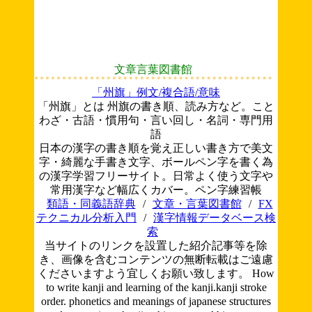
文章言葉図書館
「州旗」例文/複合語/意味
「州旗」とは 州旗の書き順、読み方など。こと
わざ・古語・慣用句・言い回し・名詞・専門用
語
日本の漢字の書き順を覚え正しい書き方で美文
字・綺麗な手書き文字、ボールペン字を書く為
の漢字学習フリーサイト。日常よく使う文字や
常用漢字など幅広くカバー。ペン字練習帳
類語・同義語辞典
/
文章・言葉図書館
/
FX
テクニカル分析入門
/
漢字情報データベース検
索
当サイトのリンクを設置した紹介記事等を除
き、画像を含むコンテンツの無断転載はご遠慮
くださいますよう宜しくお願い致します。
How
to write kanji and learning of the kanji.kanji stroke
order. phonetics and meanings of japanese structures