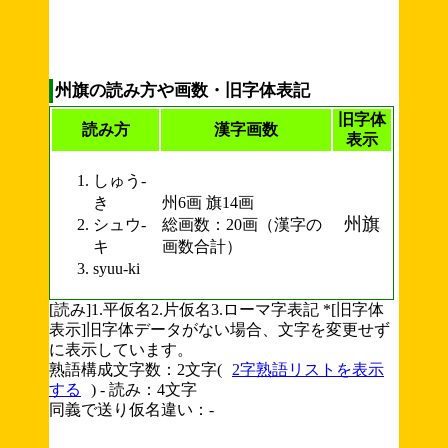
州旗の読み方や画数・旧字体表記
旧字体
読み方
漢字画数
表示
しゅう-
き
州6画 旗14画
州旗
シュウ-
総画数：20画（漢字の
キ
画数合計）
syuu-ki
[読み]1.平仮名2.片仮名3.ローマ字表記 *[旧字体
表示]旧字体データがない場合、文字を変更せず
に表示しています。
熟語構成文字数：2文字(
2字熟語リストを表示
する
) - 読み：4文字
同義で送り仮名違い：-