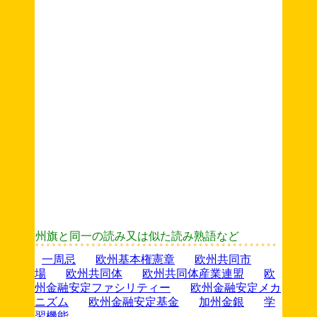
州旗と同一の読み又は似た読み熟語など
一周忌
欧州基本権憲章
欧州共同市
場
欧州共同体
欧州共同体産業連盟
欧
州金融安定ファシリティー
欧州金融安定メカ
ニズム
欧州金融安定基金
加州金銀
学
習機能