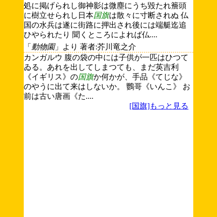
処に掲げられし御神影は微塵にうち毀たれ簷頭
に樹立せられし日本
国旗
は散々に寸断されぬ 仏
国の水兵は遂に街路に押出され後には端艇迄追
ひやられたり 聞くところによれば仏....
「
動物園
」より 著者:芥川竜之介
カンガルウ 腹の袋の中には子供が一匹はひつて
ゐる。あれを出してしまつても、まだ英吉利
《イギリス》の
国旗
か何かが、手品《てじな》
のやうに出て来はしないか。 鸚哥《いんこ》 お
前は古い唐画《た....
[国旗]もっと見る