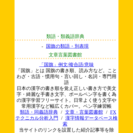
類語・類義語辞典
-
国旗の類語・別表現
文章言葉図書館
「国旗」例文/複合語/意味
「国旗」とは 国旗の書き順、読み方など。こと
わざ・古語・慣用句・言い回し・名詞・専門用
語
日本の漢字の書き順を覚え正しい書き方で美文
字・綺麗な手書き文字、ボールペン字を書く為
の漢字学習フリーサイト。日常よく使う文字や
常用漢字など幅広くカバー。ペン字練習帳
類語・同義語辞典
/
文章・言葉図書館
/
FX
テクニカル分析入門
/
漢字情報データベース検
索
当サイトのリンクを設置した紹介記事等を除