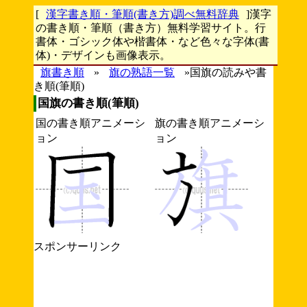
[
漢字書き順・筆順(書き方)調べ無料辞典
]漢字
の書き順・筆順（書き方）無料学習サイト。行
書体・ゴシック体や楷書体・など色々な字体(書
体)・デザインも画像表示。
旗書き順
»
旗の熟語一覧
»国旗の読みや書
き順(筆順)
国旗の書き順(筆順)
国の書き順アニメーシ
旗の書き順アニメーシ
ョン
ョン
スポンサーリンク