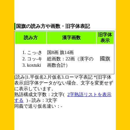
国旗の読み方や画数・旧字体表記
旧字体
読み方
漢字画数
表示
こっ-き
国8画 旗14画
國旗
コッ-キ
総画数：22画（漢字の
koxtuki
画数合計）
[読み]1.平仮名2.片仮名3.ローマ字表記 *[旧字体
表示]旧字体データがない場合、文字を変更せず
に表示しています。
熟語構成文字数：2文字(
2字熟語リストを表示
する
) - 読み：3文字
同義で送り仮名違い：-