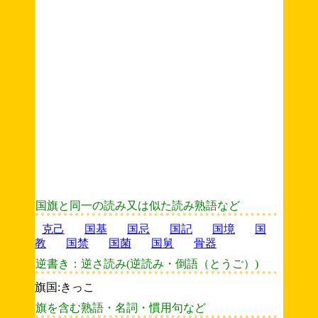
国旗と同一の読み又は似た読み熟語など
克己
国基
国忌
国記
国境
国
教
国禁
国菌
国舅
骨器
逆書き：逆さ読み(逆読み・倒語（とうご）)
旗国:きっこ
旗を含む熟語・名詞・慣用句など