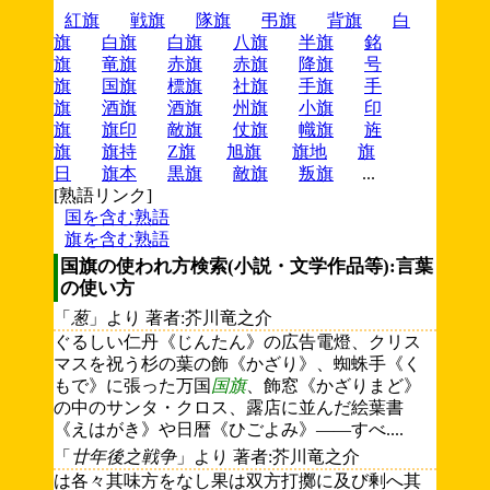
紅旗
戦旗
隊旗
弔旗
背旗
白
旗
白旗
白旗
八旗
半旗
銘
旗
竜旗
赤旗
赤旗
降旗
号
旗
国旗
標旗
社旗
手旗
手
旗
酒旗
酒旗
州旗
小旗
印
旗
旗印
敵旗
仗旗
幟旗
旌
旗
旗持
Z旗
旭旗
旗地
旗
日
旗本
黒旗
敵旗
叛旗
...
[熟語リンク]
国を含む熟語
旗を含む熟語
国旗の使われ方検索(小説・文学作品等):言葉
の使い方
「
葱
」より 著者:芥川竜之介
ぐるしい仁丹《じんたん》の広告電燈、クリス
マスを祝う杉の葉の飾《かざり》、蜘蛛手《く
もで》に張った万国
国旗
、飾窓《かざりまど》
の中のサンタ・クロス、露店に並んだ絵葉書
《えはがき》や日暦《ひごよみ》――すべ....
「
廿年後之戦争
」より 著者:芥川竜之介
は各々其味方をなし果は双方打擲に及び剰へ其