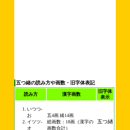
五つ緒の読み方や画数・旧字体表記
旧字体
読み方
漢字画数
表示
いつつ-
お
五4画 緒14画
五つ緖
イツツ-
総画数：18画（漢字の
オ
画数合計）