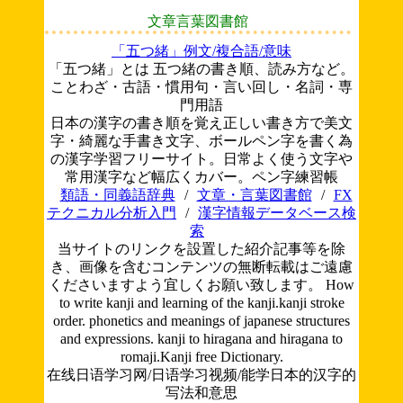
文章言葉図書館
「五つ緒」例文/複合語/意味
「五つ緒」とは 五つ緒の書き順、読み方など。
ことわざ・古語・慣用句・言い回し・名詞・専
門用語
日本の漢字の書き順を覚え正しい書き方で美文
字・綺麗な手書き文字、ボールペン字を書く為
の漢字学習フリーサイト。日常よく使う文字や
常用漢字など幅広くカバー。ペン字練習帳
類語・同義語辞典
/
文章・言葉図書館
/
FX
テクニカル分析入門
/
漢字情報データベース検
索
当サイトのリンクを設置した紹介記事等を除
き、画像を含むコンテンツの無断転載はご遠慮
くださいますよう宜しくお願い致します。
How
to write kanji and learning of the kanji.kanji stroke
order. phonetics and meanings of japanese structures
and expressions. kanji to hiragana and hiragana to
romaji.Kanji free Dictionary.
在线日语学习网/日语学习视频/能学日本的汉字的
写法和意思