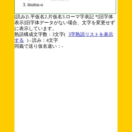
itsutsu-o
[読み]1.平仮名2.片仮名3.ローマ字表記 *[旧字体
表示]旧字体データがない場合、文字を変更せず
に表示しています。
熟語構成文字数：3文字(
3字熟語リストを表示
する
) - 読み：4文字
同義で送り仮名違い：-