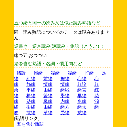
五つ緒と同一の読み又は似た読み熟語など
同一読み熟語についてのデータは現在ありませ
ん。
逆書き：逆さ読み(逆読み・倒語（とうご）)
緒つ五:おつつい
緒を含む熟語・名詞・慣用句など
緒論
締緒
端緒
端緒
打緒
足
緒
組緒
前緒
裾緒
心緒
心
緒
飾緒
情緒
情緒
緒論
緒
余
平緒
由緒
緒戦
緒言
綜
緒
楫緒
筈緒
墜緒
早緒
花
緒
懸緒
鼻緒
内緒
水緒
鴻
緒
掛緒
由緒
緒方
緒太
緒
巻
散緒
革緒
受緒
愁緒
...
[熟語リンク]
五を含む熟語