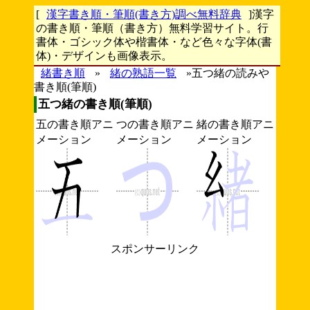
[
漢字書き順・筆順(書き方)調べ無料辞典
]漢字
の書き順・筆順（書き方）無料学習サイト。行
書体・ゴシック体や楷書体・など色々な字体(書
体)・デザインも画像表示。
緒書き順
»
緒の熟語一覧
»五つ緒の読みや
書き順(筆順)
五つ緒の書き順(筆順)
五の書き順アニ
つの書き順アニ
緒の書き順アニ
メーション
メーション
メーション
スポンサーリンク